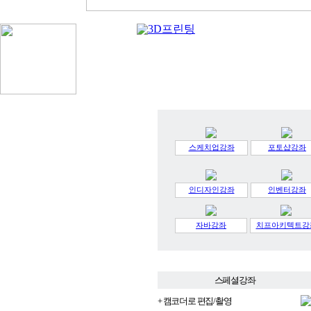
스케치업강좌
포토샵강좌
인디자인강좌
인벤터강좌
자바강좌
치프아키텍트강
스페셜강좌
+ 캠코더로 편집/촬영