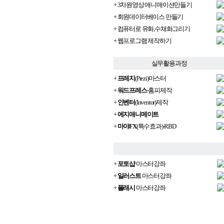
+ 3차원영상 애니매이션만들기
+ 회원데이터베이스 만들기
+ 컴퓨터로 유화,수채화그리기
+ 웹프로그램 제작하기
실무활용과정
+
프레지
(Prezi)마스터
+
워드프레스
-홈피제작
+
인벤터
(Inventor)제작
+
에지애니메이트
+
마야FX
(특수효과)-RBD
+
포토샵
마스터강좌
+
일러스트
마스터강좌
+
플래시
마스터강좌