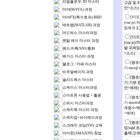
리얼플로우 3D 마스터
고급 및 
안+소스)
마야(MAYA) 과정
마야FX(특수효과)-RBD
[VU
(vue.j
매트랩(MATLAB) 과정
임워크 ]
머드박스 마스터과정
[VU
멘탈 레이 마스터 과정
(vue.j
발 프레임워
밴드/카톡/SNS/통화
+소스)
베가스 마스터 과정
[왕초
블로그 / 카페 마스터
기:mysql
비주얼베이직 과정
[왕초
솔리드웍스 마스터
기-기본 
쇼케이스 마스터과정
안+예제)
스마트폰 사용법 + 활용
[왕초
기-inser
스위시 마스터과정
계함수/쿼
스케치북 마스터 과정
+예제)
스케치업+브이레이과정
[왕초
스크래치 코딩(SW) 교육
밍/sql
아마존(AMAZON) 창업
출력/고객