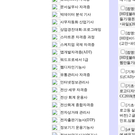
문서실무사 자격증
[컴맹
[HD][
빅데이터 분석 기사
들기/용돈 
사무자동화 산업기사
+파일)(2
상업경진대회-프로그래밍
[컴맹
스마트폰 자격증 과정
[HD][비
(교안+파일
스케치업 국제 자격증
앱개발자격증(ADT)
[컴맹
[HD][
워드프로세서 1급
웹만들기(B
웹디자인기능사
[기계
유통관리사 자격증
드(CAD
인터넷정보관리사
[기초
전산 세무 자격증
로고디자인
CC2018
전산 회계 운용사
전산회계 종합자격증
[기초
로고등 실
전자상거래 관리사
버전) 2
전자출판기능사(DTP)
인포,심볼
정보기기 운용기능사
[c#
에 배우기]