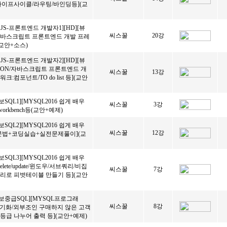
라이프사이클/라우팅/바인딩등](교
E.JS-프론트엔드 개발자1][HD][뷰
씨스꿀
20강
s) 자바스크립트 프론트엔드 개발 프레
(교안+소스)
E.JS-프론트엔드 개발자2][HD][뷰
s)/JSON/자바스크립트 프론트엔드 개
씨스꿀
13강
크:컴포넌트/TO do list 등](교안
보SQL1][MYSQL2016 쉽게 배우
씨스꿀
3강
 workbench등(교안+예제)
보SQL2][MYSQL2016 쉽게 배우
씨스꿀
12강
문법+코딩실습+실전문제풀이](교
보SQL3][MYSQL2016 쉽게 배우
t/delete/update/윈도우/서브쿼리/비집
씨스꿀
7강
리로 피벗테이블 만들기 등](교안
보중급SQL][MYSQL프로그래
씨스꿀
8강
d 초기화/외부조인 구매하지 않은 고객
등급 나누어 출력 등](교안+예제)