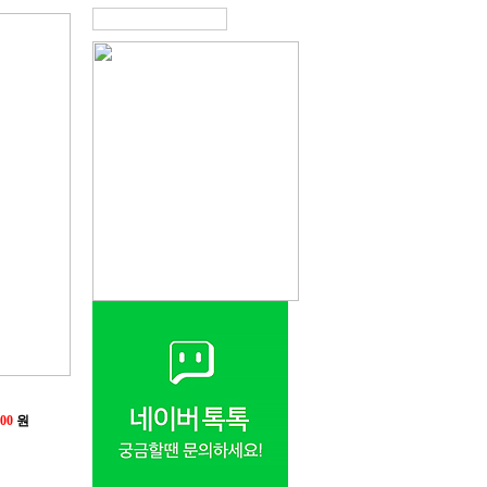
000
원