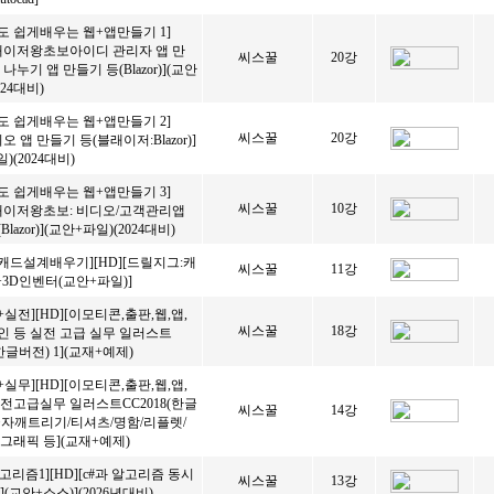
도 쉽게배우는 웹+앱만들기 1]
블래이저왕초보아이디 관리자 앱 만
씨스꿀
20강
나누기 앱 만들기 등(Blazor)](교안
024대비)
도 쉽게배우는 웹+앱만들기 2]
씨스꿀
20강
디오 앱 만들기 등(블래이저:Blazor)]
)(2024대비)
도 쉽게배우는 웹+앱만들기 3]
씨스꿀
10강
블래이저왕초보: 비디오/고객관리앱
lazor)](교안+파일)(2024대비)
캐드설계배우기][HD][드릴지그:캐
씨스꿀
11강
)+3D인벤터(교안+파일)]
+실전][HD][이모티콘,출판,웹,앱,
씨스꿀
18강
 등 실전 고급 실무 일러스트
(한글버전) 1](교재+예제)
+실무][HD][이모티콘,출판,웹,앱,
전고급실무 일러스트CC2018(한글
씨스꿀
14강
:글자깨트리기/티셔츠/명함/리플렛/
그래픽 등](교재+예제)
 알고리즘1][HD][c#과 알고리즘 동시
씨스꿀
13강
(교안+소스)](2026년대비)