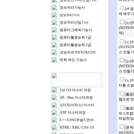
정보보안기사/산업기사
정보처리기능사
[c#
에 배우기]
정보처리기사
정보처리산업기사
[노션
(NOTI
컴퓨터그래픽기능사
재)
컴퓨터활용능력 1급
[노션
컴퓨터활용능력 2급
(NOTI
스 만들기
코딩자격:SW자격/COS
토목 제도 기능사
[노션
(NOTI
스 만들기
[노션
터를 손쉽
1년 OA 마스터 과정
[활용
3D - Max 마스터과정
랩으로 만
AJAX(아작스) 마스터
[활용
ASP 마스터과정
트스트랩으
테일현/업
C++/C#/비주얼/C언어
HTML/ XML/ CSS/ UI
[문제
바(JAVA