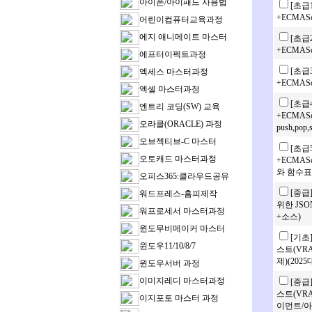
아이폰/아이패드 사용법
[초급
+ECMASc
어린이컴퓨터교육과정
에지 애니메이트 마스터
[초급
+ECMASc
에프터이펙트과정
[초급
엑세스 마스터과정
+ECMASc
엑셀 마스터과정
[초급
엔트리 코딩(SW) 교육
+ECMASc
오라클(ORACLE) 과정
push,po
오브젝티브-C 마스터
[초급
오토캐드 마스터과정
+ECMASc
와 함수표
오피스365:클라우드공유
[중급
워드프레스-홈피제작
위한 JS
워프로세서 마스터과정
+소스)
윈도무비메이커 마스터
[기초
윈도우11/10/8/7
스트(VRAY
제)(2025
윈도우서버 과정
이미지레디 마스터과정
[중급
스트(VRAY
이지포토 마스터 과정
이먼트/아