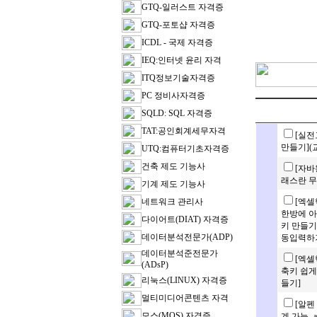
GTQ-일러스트 자격증
GTQ-포토샵 자격증
ICDL - 국제 자격증
IEQ:인터넷 윤리 자격
ITQ정보기술자격증
PC 정비사자격증
SQLD: SQL 자격증
TAT:공인회계세무자격
[실전
만들기](
UTQ:컴퓨터기초자격증
건축 제도 기능사
[자바
래스란 무
기계 제도 기능사
네트워크 관리사
[엑셀
한방에 아
다이어트(DIAT) 자격증
키 만들기/
데이터분석전문가(ADP)
동입력하
데이터분석준전문가
[엑셀
(ADsP)
축키 쉽게
리눅스(LINUX) 자격증
들기]
멀티미디어콘텐츠 자격
[알펜
모스(MOS) 자격증
계 가능 -au