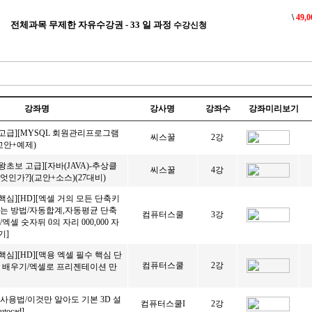
\
49,0
전체과목 무제한 자유수강권 - 33 일 과정
수강신청
강좌명
강사명
강좌수
강좌미리보기
고급][MYSQL 회원관리프로그램
씨스꿀
2강
교안+예제)
왕초보 고급][자바(JAVA)-추상클
씨스꿀
4강
엇인가?](교안+소스)(27대비)
핵심][HD][엑셀 거의 모든 단축키
는 방법/자동합계,자동평균 단축
컴퓨터스쿨
3강
엑셀 숫자뒤 0의 자리 000,000 자
기]
핵심][HD][맥용 엑셀 필수 핵심 단
컴퓨터스쿨
2강
 배우기/엑셀로 프리젠테이션 만
 사용법/이것만 알아도 기본 3D 설
컴퓨터스쿨I
2강
tocad]