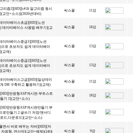
 알고리즘2][HD][c#과 알고리즘 동시
씨스꿀
11강
(교안+소스)](2026년대비)
데이터베이스초급][HD][노션
씨스꿀
18강
ON) 데이터베이스 사용법 배우기](교
데이터베이스중급1][HD][노션
씨스꿀
13강
ON)으로 초보자도 쉽게 데이터베이
](교재)
데이터베이스중급2][HD][노션
씨스꿀
13강
ON)으로 초보자도 쉽게 데이터베이
](교재)
데이터베이스고급][HD][일상데이
씨스꿀
11강
게 DB 구축하고 활용하기](교재)
][HD][반응형ASP게시판-부트스트
씨스꿀
18강
들기 1](교안+소스)
][HD][반응형ASP게시판만들기:부
씨스꿀
13강
로만들기 2:글쓰기 저장/앤서디
로드,다운로드](교안+소스)
풀면서 바로 배우는 자바][HD][자
씨스꿀
9강
)- 자료형, 연산자](교안+예제)(24대