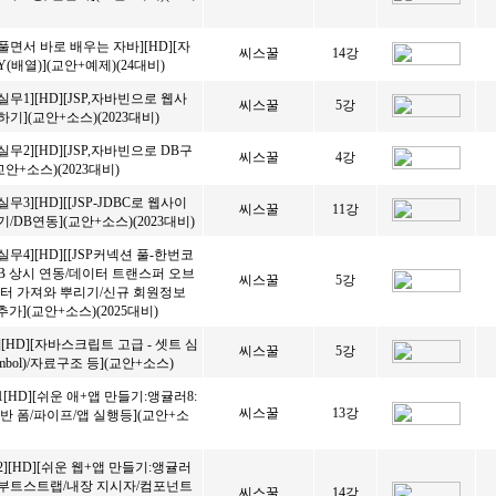
풀면서 바로 배우는 자바][HD][자
씨스꿀
14강
Y(배열)](교안+예제)(24대비)
실무1][HD][JSP,자바빈으로 웹사
씨스꿀
5강
기](교안+소스)(2023대비)
실무2][HD][JSP,자바빈으로 DB구
씨스꿀
4강
안+소스)(2023대비)
무3][HD][[JSP-JDBC로 웹사이
씨스꿀
11강
/DB연동](교안+소스)(2023대비)
실무4][HD][[JSP커넥션 풀-한번코
B 상시 연동/데이터 트랜스퍼 오브
씨스꿀
5강
터 가져와 뿌리기/신규 회원정보
추가](교안+소스)(2025대비)
][HD][자바스크립트 고급 - 셋트 심
씨스꿀
5강
Symbol)/자료구조 등](교안+소스)
1[HD][쉬운 애+앱 만들기:앵귤러8:
씨스꿀
13강
반 폼/파이프/앱 실행등](교안+소
2][HD][쉬운 웹+앱 만들기:앵귤러
/부트스트랩/내장 지시자/컴포넌트
씨스꿀
14강