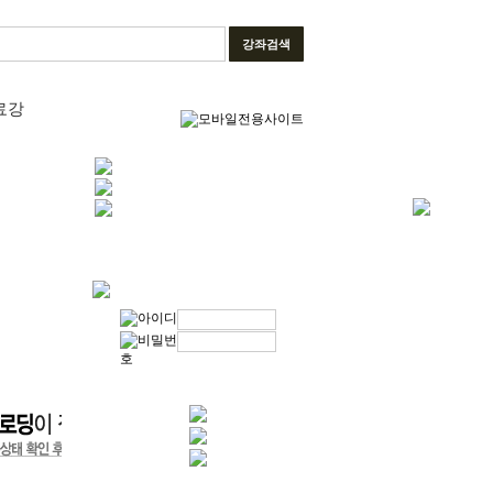
강좌검색
료강