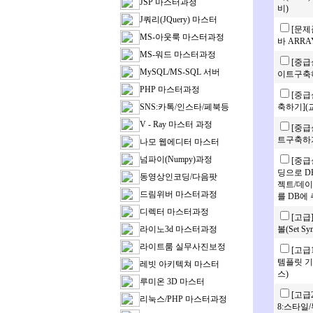
JSP 마스터과정
비)
J쿼리(JQuery) 마스터
[문제
MS-아웃룩 마스터과정
바 ARRA
MS-워드 마스터과정
[중급
MySQL/MS-SQL 서버
이트구축하
PHP 마스터과정
[중급
SNS:카톡/인스타/페북등
축하기](교
V - Ray 마스터 과정
[중급실
트구축하기
나모 웹에디터 마스터
넘파이(Numpy)과정
[중급
딩으로 D
동영상인코딩/다음팟
젝트/데이
드림위버 마스터과정
를 DB에 
디렉터 마스터과정
[고급
라이노3d 마스터과정
볼(Set 
라이트룸 실무사진보정
[고급
템플릿 기
레빗 아키텍쳐 마스터
스)
루미온 3D 마스터
[고급
리눅스/PHP 마스터과정
8:스타일