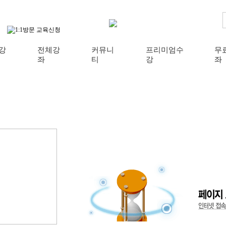
강
전체강
커뮤니
프리미엄수
무
좌
티
강
좌