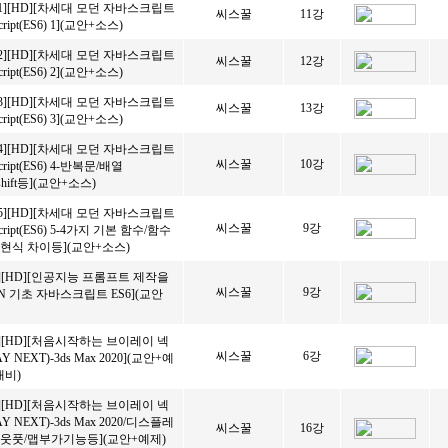
1][HD][차세대 모던 자바스크립트
씨스꿀
11강
ript(ES6) 1](교안+소스)
2][HD][차세대 모던 자바스크립트
씨스꿀
12강
ript(ES6) 2](교안+소스)
3][HD][차세대 모던 자바스크립트
씨스꿀
13강
ript(ES6) 3](교안+소스)
4][HD][차세대 모던 자바스크립트
씨스꿀
10강
ript(ES6) 4-반복문/배열
p,shift등](교안+소스)
5][HD][차세대 모던 자바스크립트
씨스꿀
9강
ript(ES6) 5-4가지 기본 함수/함수
현식 차이등](교안+소스)
][HD][인공지능 프롬프트 제작을
씨스꿀
9강
ON 기초 자바스크립트 ES6](교안
][HD][처음시작하는 브이레이 넥
씨스꿀
6강
 NEXT)-3ds Max 2020](교안+예
대비)
][HD][처음시작하는 브이레이 넥
 NEXT)-3ds Max 2020/디스플레
씨스꿀
16강
웃풋/맵부가기능등](교안+예제)