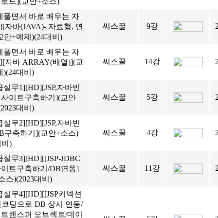
로드](교안+소스)
제풀면서 바로 배우는 자
씨스꿀
9강
][자바(JAVA)- 자료형, 연
교안+예제)(24대비)
제풀면서 바로 배우는 자
씨스꿀
14강
D][자바 ARRAY(배열)](교
)(24대비)
급실무1][HD][JSP,자바빈
씨스꿀
5강
웹사이트구축하기](교안
2023대비)
급실무2][HD][JSP,자바빈
씨스꿀
4강
B구축하기](교안+소스)
대비)
실무3][HD][[JSP-JDBC
씨스꿀
11강
사이트구축하기/DB연동]
소스)(2023대비)
급실무4][HD][[JSP커넥션
코딩으로 DB 상시 연동/
 트랜스퍼 오브젝트/데이