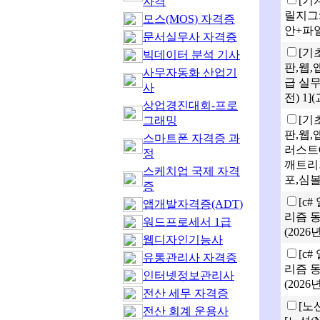
[기
자격
릴지그:
모스(MOS) 자격증
안+파일
문서실무사 자격증
[기
빅데이터 분석 기사
판,웹,
사무자동화 산업기
급 실무
사
전) 1
상업경진대회-프로
[기
그래밍
판,웹
스마트폰 자격증 과
러스트C
정
깨트리
스케치업 국제 자격
포,심볼
증
[c#
앱개발자격증(ADT)
리즘 동
워드프로세서 1급
(2026
웹디자인기능사
[c#
유통관리사 자격증
리즘 동
인터넷정보관리사
(2026
전산 세무 자격증
[노
전산 회계 운용사