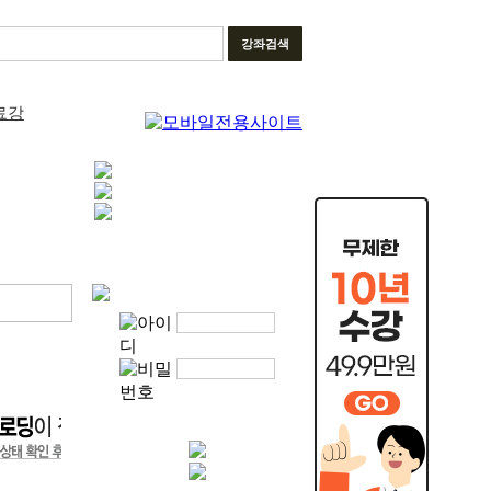
강좌검색
료강