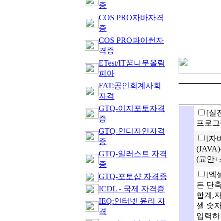
증
COS PRO자바자격
증
COS PRO파이썬자
격증
ETest/IT꿈나무올림
피아
FAT:공인회계사회
자격
GTQ-이지포토자격
[실
증
프로그
GTQ-인디자인자격
[자
증
(JAV
GTQ-일러스트 자격
(교안+
증
[엑
GTQ-포토샵 자격증
든 단
ICDL - 국제 자격증
합계,
IEQ:인터넷 윤리 자
셀 숫자
격
입력하