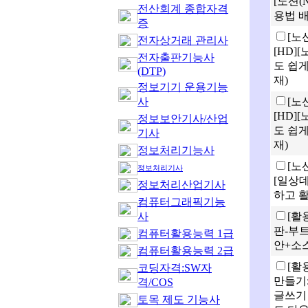
[노션(
전산회계 종합자격
용법 배
증
[노
전자상거래 관리사
[HD]
전자출판기능사
도 쉽
(DTP)
재)
정보기기 운용기능
사
[노
[HD]
정보보안기사/산업
도 쉽
기사
재)
정보처리기능사
[노
정보처리기사
[일상
정보처리산업기사
하고 활
컴퓨터그래픽기능
사
[활
판-부트
컴퓨터활용능력 1급
안+소스
컴퓨터활용능력 2급
[활
코딩자격:SW자
만들기
격/COS
글쓰기
토목 제도 기능사