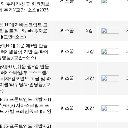
씨스꿀
5강
져와 뿌리기/신규 회원정보
에 추가](교안+소스)(2025
급][HD][자바스크립트 고
씨스꿀
5강
트 심볼(Set Symbol)/자료
](교안+소스)
급1[HD][쉬운 애+앱 만들
씨스꿀
13강
러8:템플릿 기반 폼/파이
실행등](교안+소스)
급2][HD][쉬운 웹+앱 만들
귤러8:스타일/부트스트랩/
씨스꿀
14강
지시자/컴포넌트 고급 및 라
이클/라우팅/바인딩등](교
)
UE.JS-프론트엔드 개발자1]
뷰(vue.js) 자바스크립트 프
씨스꿀
20강
드 개발 프레임워크 ](교안
UE.JS-프론트엔드 개발자2]