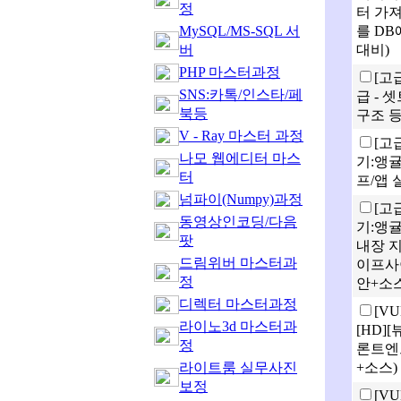
정
터 가
MySQL/MS-SQL 서
를 DB
버
대비)
PHP 마스터과정
[고
SNS:카톡/인스타/페
급 - 셋
북등
구조 등
V - Ray 마스터 과정
[고
나모 웹에디터 마스
기:앵귤
터
프/앱 
넘파이(Numpy)과정
[고
동영상인코딩/다음
기:앵
팟
내장 
드림위버 마스터과
이프사
정
안+소스
디렉터 마스터과정
[V
라이노3d 마스터과
[HD][
정
론트엔
라이트룸 실무사진
+소스)
보정
[V