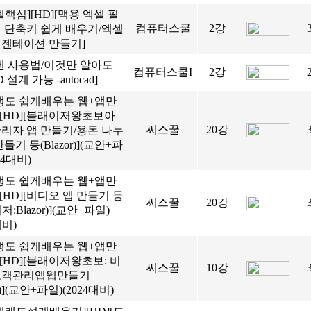
셀핵심][HD][맥용 엑셀 필
컴퓨터스쿨
2강
심 단축키 쉽게 배우기/엑셀
리젠테이션 만들기]
펜 사용법/이것만 알아도
컴퓨터스쿨I
2강
 설계 가능 -autocad]
맹도 쉽게배우는 웹+앱만
][HD][블래이저왕초보아
씨스꿀
20강
관리자 앱 만들기/용돈 나누
들기 등(Blazor)](교안+파
24대비)
맹도 쉽게배우는 웹+앱만
][HD][비디오 앱 만들기 등
씨스꿀
20강
:Blazor)](교안+파일)
대비)
맹도 쉽게배우는 웹+앱만
][HD][블래이저왕초보: 비
씨스꿀
10강
고객관리앱웹만들기
or)](교안+파일)(2024대비)