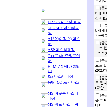
드,다운
[문
바][HD
산자](
1년 OA 마스터 과정
[문
3D - Max 마스터과
바][H
정
안+예제
AJAX(아작스) 마스
[중
터
으로 
ASP 마스터과정
+소스)(
C++/C#/비주얼/C언
[중
어
으로 D
HTML/ XML/ CSS/
(2023
UI
JSP 마스터과정
[중급
J쿼리(JQuery) 마스
로 웹
터
(교안+
MS-아웃룩 마스터
[중
과정
풀-한번
MS-워드 마스터과
데이터