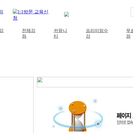
강
전체강
커뮤니
프리미엄수
무
좌
티
강
좌