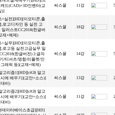
계캐드설계배우기][HD][드
씨스꿀
11강
캐드(CAD)+3D인벤터(교
)]
초+실전][HD][이모티콘,출
앱,로고디자인 등 실전 고
씨스꿀
18강
 일러스트CC2018(한글버
](교재+예제)
초+실무][HD][이모티콘,출
,앱,로고등 실전고급실무 일
씨스꿀
14강
C2018(한글버전) 2:글자
기/티셔츠/명함/리플렛/인
그래픽 등](교재+예제)
 알고리즘1][HD][c#과 알고
씨스꿀
13강
시에 배우기](교안+소스)]
년대비)
 알고리즘2][HD][c#과 알고
씨스꿀
11강
시에 배우기](교안+소스)]
년대비)
션데이터베이스초급][HD]