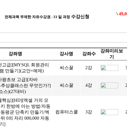
\
49,
수강신청
전체과목 무제한 자유수강권 - 33 일 과정
강좌미리보
강좌명
강사명
강좌수
기
전고급][MYSQL 회원관리
씨스꿀
2강
램 만들기](교안+예제)
바왕초보 고급][자바
씨스꿀
4강
A)-추상클래스란 무엇인가?]
소스)(27대비)
셀핵심][HD][엑셀 거의 모
축키 한방에 아는 방법/자동
컴퓨터스쿨
3강
자동평균 단축키 만들기/엑
뒤 0의 자리 000,000 자동
기]