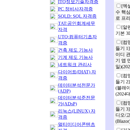
ITQ정보기술자격증
[엑
PC 정비사자격증
수 핵
SQLD: SQL 자격증
로 프
TAT:공인회계세무
[알
자격
기본 3D
UTQ:컴퓨터기초자
[컴
격증
들기 1
건축 제도 기능사
이디 
기계 제도 기능사
기 앱 만
네트워크 관리사
일)(20
다이어트(DIAT) 자
[컴
격증
들기 2
데이터분석전문가
(블래이저
(ADP)
(2024
데이터분석준전문
[컴
가(ADsP)
들기 3
리눅스(LINUX) 자
디오/
격증
(Blaz
멀티미디어콘텐츠