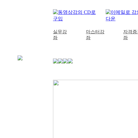
실무강
마스터강
자격증
좌
좌
좌