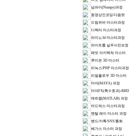
넘파이(Numpy)과정
동영상인코딩/다음팟
드림위버 마스터과정
디렉터 마스터과정
라이노3d 마스터과정
라이트룸 실무사진보정
레빗 아키텍쳐 마스터
루미온 3D 마스터
리눅스/PHP 마스터과정
리얼플로우 3D 마스터
마야(MAYA) 과정
마야FX(특수효과)-RBD
매트랩(MATLAB) 과정
머드박스 마스터과정
멘탈 레이 마스터 과정
밴드/카톡/SNS/통화
베가스 마스터 과정