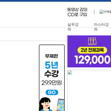
실무강
마스터강
좌
좌