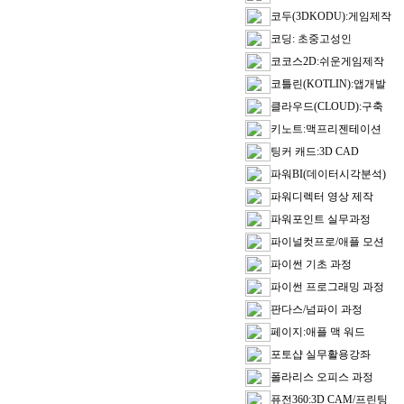
코두(3DKODU):게임제작
코딩: 초중고성인
코코스2D:쉬운게임제작
코틀린(KOTLIN):앱개발
클라우드(CLOUD):구축
키노트:맥프리젠테이션
팅커 캐드:3D CAD
파워BI(데이터시각분석)
파워디렉터 영상 제작
파워포인트 실무과정
파이널컷프로/애플 모션
파이썬 기초 과정
파이썬 프로그래밍 과정
판다스/넘파이 과정
페이지:애플 맥 워드
포토샵 실무활용강좌
폴라리스 오피스 과정
퓨전360:3D CAM/프린팅