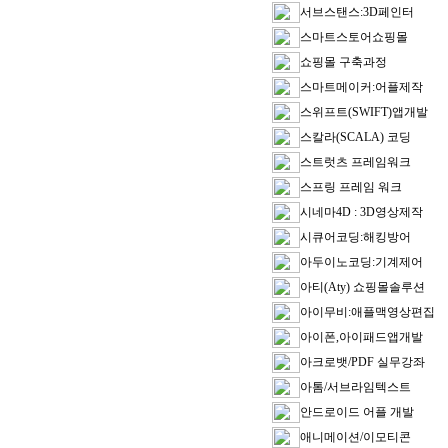
서브스탠스:3D페인터
스마트스토어쇼핑몰
쇼핑몰 구축과정
스마트메이커:어플제작
스위프트(SWIFT)앱개발
스칼라(SCALA) 코딩
스트럿츠 프레임워크
스프링 프레임 워크
시네마4D : 3D영상제작
시큐어코딩:해킹방어
아두이노코딩:기계제어
아티(Aty) 쇼핑몰솔루션
아이무비:애플맥영상편집
아이폰,아이패드앱개발
아크로뱃/PDF 실무강좌
아톰/서브라임텍스트
안드로이드 어플 개발
애니메이션/이모티콘