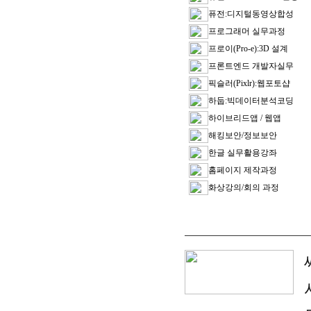
퓨전:디지털동영상합성
프로그래머 실무과정
프로이(Pro-e):3D 설계
프론트엔드 개발자실무
픽슬러(Pixlr):웹포토샵
하둡:빅데이터분석코딩
하이브리드앱 / 웹앱
해킹보안/정보보안
한글 실무활용강좌
홈페이지 제작과정
화상강의/회의 과정