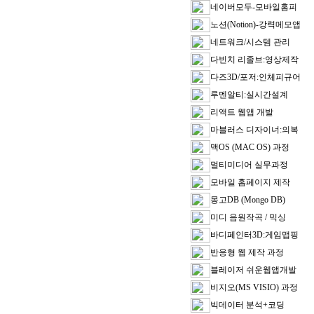
네이버모두-모바일홈피
노션(Notion)-강력메모앱
네트워크/시스템 관리
다빈치 리졸브:영상제작
다즈3D/포저:인체피규어
루멘알티:실시간설계
리액트 웹앱 개발
마블러스 디자이너:의복
맥OS (MAC OS) 과정
멀티미디어 실무과정
모바일 홈페이지 제작
몽고DB (Mongo DB)
미디 음원작곡 / 믹싱
바디페인터3D:게임맵핑
반응형 웹 제작 과정
블레이저 쉬운웹앱개발
비지오(MS VISIO) 과정
빅데이터 분석+코딩