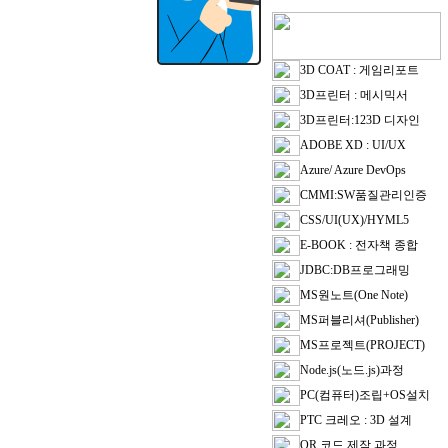
3D COAT : 게임리포트
3D프린터 : 메시믹서
3D프린터:123D 디자인
ADOBE XD : UI/UX
Azure/ Azure DevOps
CMMI:SW품질관리인증
CSS/UI(UX)/HYML5
E-BOOK : 전자책 종합
JDBC:DB프로그래밍
MS원노트(One Note)
MS퍼블리셔(Publisher)
MS프로젝트(PROJECT)
Node.js(노드.js)과정
PC(컴퓨터)조립+OS설치
PTC 크레오 : 3D 설계
QR 코드 제작 과정