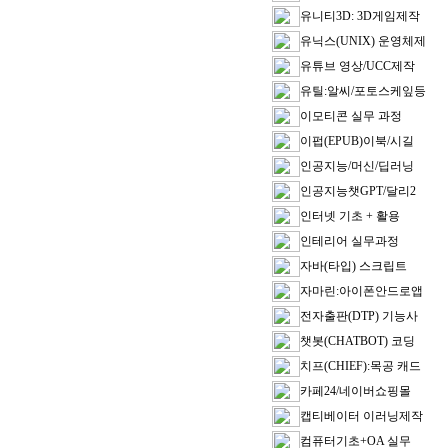
유니티3D: 3D게임제작
유닉스(UNIX) 운영체제
유튜브 영상/UCC제작
유틸:알씨/포토스케잎등
이모티콘 실무 과정
이펍(EPUB)이북/시길
인공지능/머신/딥러닝
인공지능챗GPT/달리2
인터넷 기초 + 활용
인테리어 실무과정
자바(타입) 스크립트
자마린:아이폰안드로앱
전자출판(DTP) 기능사
챗봇(CHATBOT) 코딩
치프(CHIEF):목공 캐드
카페24/네이버쇼핑몰
캡티베이터 이러닝제작
컴퓨터기초+OA 실무