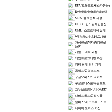
RPA(로봇프로세스자동화)
R언어빅데이터분석코딩
SPSS :통계분석 과정
UDK4 : 언리얼게임엔진
UML : 소프트웨어 설계
WPF:윈도우용PRG개발
가상현실(VR)/증강현실
(AR)
게임 그래픽 과정
게임프로그래밍 과정
경리 회계 원리 과정
곰믹스/곰믹스프로
구글오피스/드라이브
구글클래스룸/구글포토
그누보드(GNU BOARD)
나비스웍스:공정시뮬
넘버스:맥 스프레드시트
네이버 오피스 과정