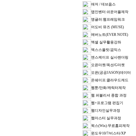
애저 / 데브옵스
앱인벤터:쉬운어플제작
앵귤러:웹프레임워크
어도비 뮤즈 (MUSE)
에버노트(EVER NOTE)
엑셀 실무활용강좌
엑스스플릿/곰믹스
엔스케이프 실사랜더링
오픈마켓/옥션/G마켓
오픈(공공JASON)데이터
온쉐이프:클라우드캐드
웹툰/만화/캐릭터제작
웹 퍼블리셔 종합 과정
웹+프로그램 편집기
웹디자인실무과정
웹마스터 실무과정
윅스(Wix):무료홈피제작
윈도우10/7/비스타/XP