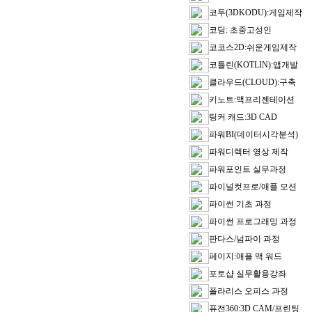
코두(3DKODU):게임제작
코딩: 초중고성인
코코스2D:쉬운게임제작
코틀린(KOTLIN):앱개발
클라우드(CLOUD):구축
키노트:맥프리젠테이션
팅커 캐드:3D CAD
파워BI(데이터시각분석)
파워디렉터 영상 제작
파워포인트 실무과정
파이널컷프로/애플 모션
파이썬 기초 과정
파이썬 프로그래밍 과정
판다스/넘파이 과정
페이지:애플 맥 워드
포토샵 실무활용강좌
폴라리스 오피스 과정
퓨전360:3D CAM/프린팅