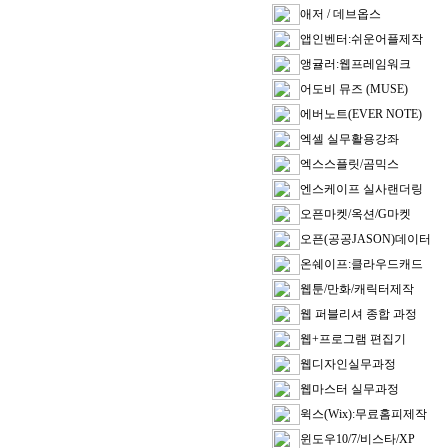
애저 / 데브옵스
앱인벤터:쉬운어플제작
앵귤러:웹프레임워크
어도비 뮤즈 (MUSE)
에버노트(EVER NOTE)
엑셀 실무활용강좌
엑스스플릿/곰믹스
엔스케이프 실사랜더링
오픈마켓/옥션/G마켓
오픈(공공JASON)데이터
온쉐이프:클라우드캐드
웹툰/만화/캐릭터제작
웹 퍼블리셔 종합 과정
웹+프로그램 편집기
웹디자인실무과정
웹마스터 실무과정
윅스(Wix):무료홈피제작
윈도우10/7/비스타/XP