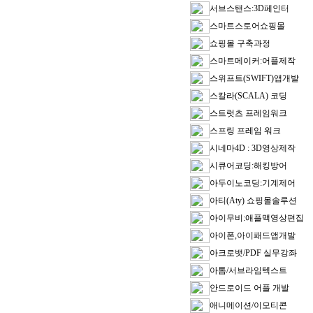
서브스탠스:3D페인터
스마트스토어쇼핑몰
쇼핑몰 구축과정
스마트메이커:어플제작
스위프트(SWIFT)앱개발
스칼라(SCALA) 코딩
스트럿츠 프레임워크
스프링 프레임 워크
시네마4D : 3D영상제작
시큐어코딩:해킹방어
아두이노코딩:기계제어
아티(Aty) 쇼핑몰솔루션
아이무비:애플맥영상편집
아이폰,아이패드앱개발
아크로뱃/PDF 실무강좌
아톰/서브라임텍스트
안드로이드 어플 개발
애니메이션/이모티콘