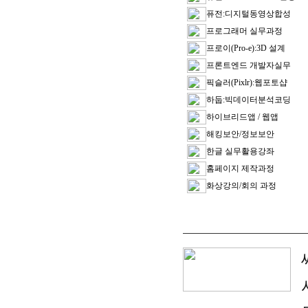
퓨전:디지털동영상합성
프로그래머 실무과정
프로이(Pro-e):3D 설계
프론트엔드 개발자실무
픽슬러(Pixlr):웹포토샵
하둡:빅데이터분석코딩
하이브리드앱 / 웹앱
해킹보안/정보보안
한글 실무활용강좌
홈페이지 제작과정
화상강의/회의 과정