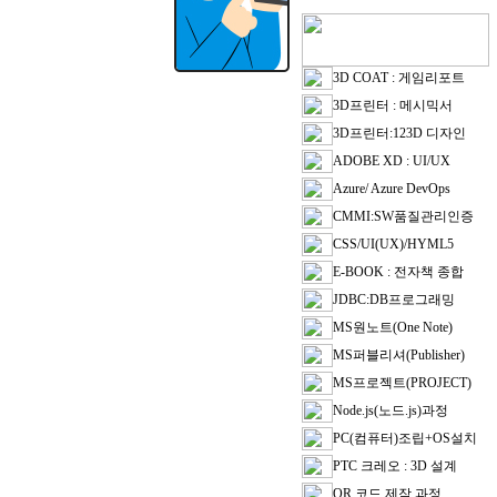
3D COAT : 게임리포트
3D프린터 : 메시믹서
3D프린터:123D 디자인
ADOBE XD : UI/UX
Azure/ Azure DevOps
CMMI:SW품질관리인증
CSS/UI(UX)/HYML5
E-BOOK : 전자책 종합
JDBC:DB프로그래밍
MS원노트(One Note)
MS퍼블리셔(Publisher)
MS프로젝트(PROJECT)
Node.js(노드.js)과정
PC(컴퓨터)조립+OS설치
PTC 크레오 : 3D 설계
QR 코드 제작 과정