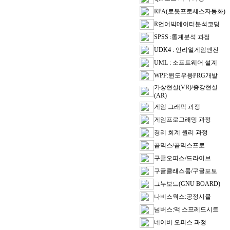
RPA(로봇프로세스자동화)
R언어빅데이터분석코딩
SPSS :통계분석 과정
UDK4 : 언리얼게임엔진
UML : 소프트웨어 설계
WPF:윈도우용PRG개발
가상현실(VR)/증강현실
(AR)
게임 그래픽 과정
게임프로그래밍 과정
경리 회계 원리 과정
곰믹스/곰믹스프로
구글오피스/드라이브
구글클래스룸/구글포토
그누보드(GNU BOARD)
나비스웍스:공정시뮬
넘버스:맥 스프레드시트
네이버 오피스 과정