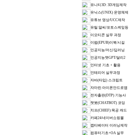
유니티3D: 3D게임제작
유닉스(UNIX) 운영체제
유튜브 영상/UCC제작
유틸:알씨/포토스케잎등
이모티콘 실무 과정
이펍(EPUB)이북/시길
인공지능/머신/딥러닝
인공지능챗GPT/달리2
인터넷 기초 + 활용
인테리어 실무과정
자바(타입) 스크립트
자마린:아이폰안드로앱
전자출판(DTP) 기능사
챗봇(CHATBOT) 코딩
치프(CHIEF):목공 캐드
카페24/네이버쇼핑몰
캡티베이터 이러닝제작
컴퓨터기초+OA 실무