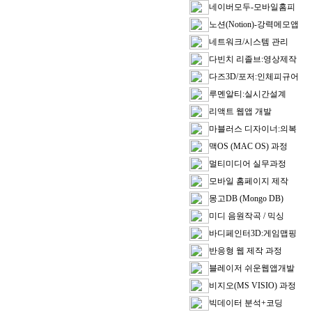
네이버모두-모바일홈피
노션(Notion)-강력메모앱
네트워크/시스템 관리
다빈치 리졸브:영상제작
다즈3D/포저:인체피규어
루멘알티:실시간설계
리액트 웹앱 개발
마블러스 디자이너:의복
맥OS (MAC OS) 과정
멀티미디어 실무과정
모바일 홈페이지 제작
몽고DB (Mongo DB)
미디 음원작곡 / 믹싱
바디페인터3D:게임맵핑
반응형 웹 제작 과정
블레이저 쉬운웹앱개발
비지오(MS VISIO) 과정
빅데이터 분석+코딩