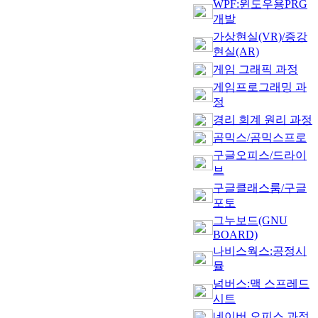
WPF:윈도우용PRG
개발
가상현실(VR)/증강
현실(AR)
게임 그래픽 과정
게임프로그래밍 과
정
경리 회계 원리 과정
곰믹스/곰믹스프로
구글오피스/드라이
브
구글클래스룸/구글
포토
그누보드(GNU
BOARD)
나비스웍스:공정시
뮬
넘버스:맥 스프레드
시트
네이버 오피스 과정