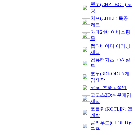
챗봇(CHATBOT) 코
딩
치프(CHIEF):목공
캐드
카페24/네이버쇼핑
몰
캡티베이터 이러닝
제작
컴퓨터기초+OA 실
무
코두(3DKODU):게
임제작
코딩: 초중고성인
코코스2D:쉬운게임
제작
코틀린(KOTLIN):앱
개발
클라우드(CLOUD):
구축