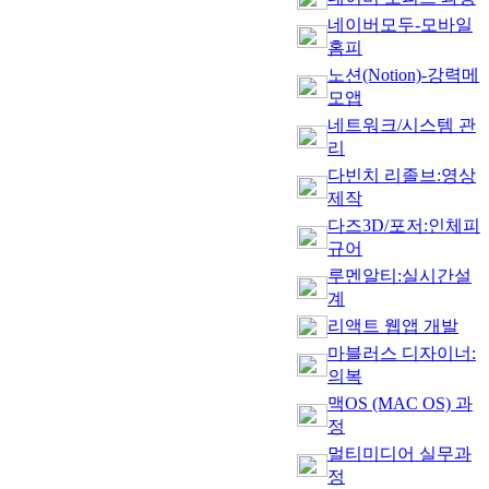
네이버모두-모바일
홈피
노션(Notion)-강력메
모앱
네트워크/시스템 관
리
다빈치 리졸브:영상
제작
다즈3D/포저:인체피
규어
루멘알티:실시간설
계
리액트 웹앱 개발
마블러스 디자이너:
의복
맥OS (MAC OS) 과
정
멀티미디어 실무과
정