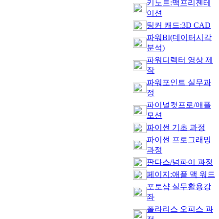
키노트:맥프리젠테
이션
팅커 캐드:3D CAD
파워BI(데이터시각
분석)
파워디렉터 영상 제
작
파워포인트 실무과
정
파이널컷프로/애플
모션
파이썬 기초 과정
파이썬 프로그래밍
과정
판다스/넘파이 과정
페이지:애플 맥 워드
포토샵 실무활용강
좌
폴라리스 오피스 과