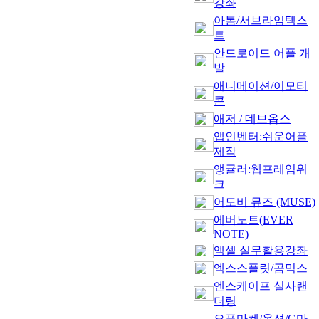
강좌
아톰/서브라임텍스
트
안드로이드 어플 개
발
애니메이션/이모티
콘
애저 / 데브옵스
앱인벤터:쉬운어플
제작
앵귤러:웹프레임워
크
어도비 뮤즈 (MUSE)
에버노트(EVER
NOTE)
엑셀 실무활용강좌
엑스스플릿/곰믹스
엔스케이프 실사랜
더링
오픈마켓/옥션/G마