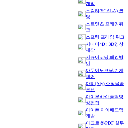
개발
스칼라(SCALA) 코
딩
스트럿츠 프레임워
크
스프링 프레임 워크
시네마4D : 3D영상
제작
시큐어코딩:해킹방
어
아두이노코딩:기계
제어
아티(Aty) 쇼핑몰솔
루션
아이무비:애플맥영
상편집
아이폰,아이패드앱
개발
아크로뱃/PDF 실무