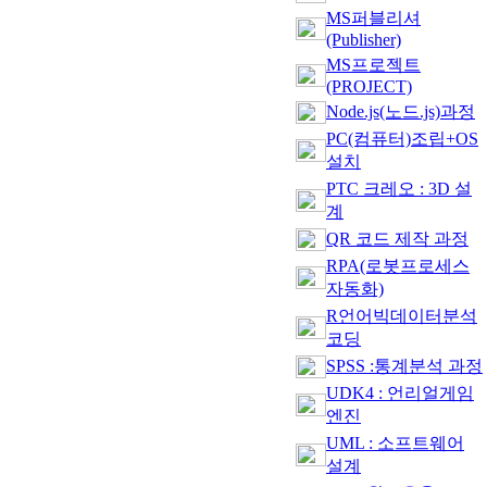
MS퍼블리셔
(Publisher)
MS프로젝트
(PROJECT)
Node.js(노드.js)과정
PC(컴퓨터)조립+OS
설치
PTC 크레오 : 3D 설
계
QR 코드 제작 과정
RPA(로봇프로세스
자동화)
R언어빅데이터분석
코딩
SPSS :통계분석 과정
UDK4 : 언리얼게임
엔진
UML : 소프트웨어
설계