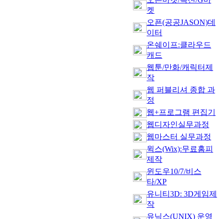
켓
오픈(공공JASON)데
이터
온쉐이프:클라우드
캐드
웹툰/만화/캐릭터제
작
웹 퍼블리셔 종합 과
정
웹+프로그램 편집기
웹디자인실무과정
웹마스터 실무과정
윅스(Wix):무료홈피
제작
윈도우10/7/비스
타/XP
유니티3D: 3D게임제
작
유닉스(UNIX) 운영