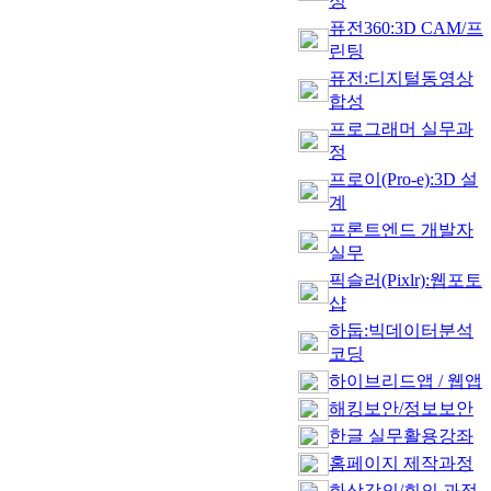
정
퓨전360:3D CAM/프
린팅
퓨전:디지털동영상
합성
프로그래머 실무과
정
프로이(Pro-e):3D 설
계
프론트엔드 개발자
실무
픽슬러(Pixlr):웹포토
샵
하둡:빅데이터분석
코딩
하이브리드앱 / 웹앱
해킹보안/정보보안
한글 실무활용강좌
홈페이지 제작과정
화상강의/회의 과정