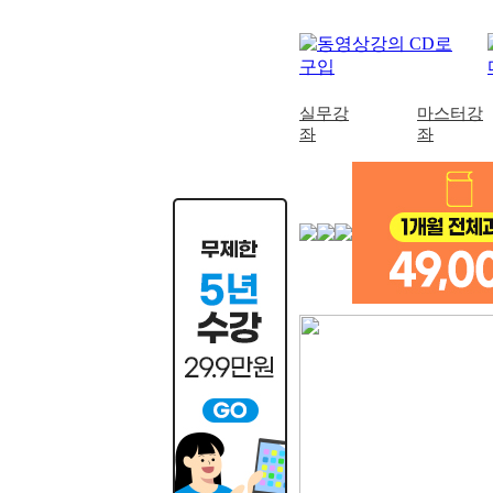
실무강
마스터강
좌
좌