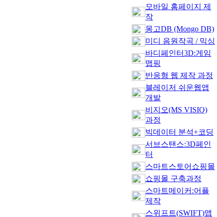
모바일 홈페이지 제
작
몽고DB (Mongo DB)
미디 음원작곡 / 믹싱
바디페인터3D:게임
맵핑
반응형 웹 제작 과정
블레이저 쉬운웹앱
개발
비지오(MS VISIO)
과정
빅데이터 분석+코딩
서브스탠스:3D페인
터
스마트스토어쇼핑몰
쇼핑몰 구축과정
스마트메이커:어플
제작
스위프트(SWIFT)앱