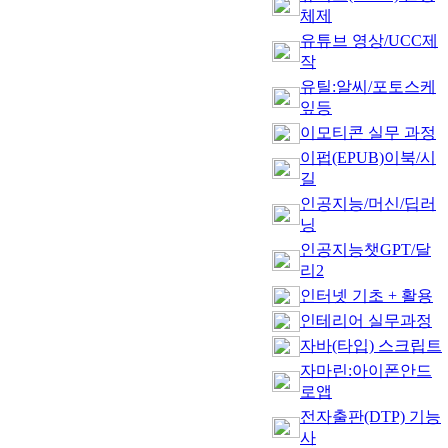
체제
유튜브 영상/UCC제
작
유틸:알씨/포토스케
잎등
이모티콘 실무 과정
이펍(EPUB)이북/시
길
인공지능/머신/딥러
닝
인공지능챗GPT/달
리2
인터넷 기초 + 활용
인테리어 실무과정
자바(타입) 스크립트
자마린:아이폰안드
로앱
전자출판(DTP) 기능
사