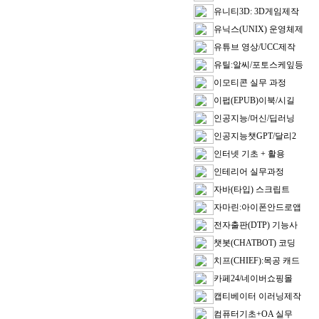
유니티3D: 3D게임제작
유닉스(UNIX) 운영체제
유튜브 영상/UCC제작
유틸:알씨/포토스케잎등
이모티콘 실무 과정
이펍(EPUB)이북/시길
인공지능/머신/딥러닝
인공지능챗GPT/달리2
인터넷 기초 + 활용
인테리어 실무과정
자바(타입) 스크립트
자마린:아이폰안드로앱
전자출판(DTP) 기능사
챗봇(CHATBOT) 코딩
치프(CHIEF):목공 캐드
카페24/네이버쇼핑몰
캡티베이터 이러닝제작
컴퓨터기초+OA 실무