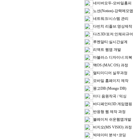
네이버모두-모바일홈피
노션(Notion)-강력메모앱
네트워크/시스템 관리
다빈치 리졸브:영상제작
다즈3D/포저:인체피규어
루멘알티:실시간설계
리액트 웹앱 개발
마블러스 디자이너:의복
맥OS (MAC OS) 과정
멀티미디어 실무과정
모바일 홈페이지 제작
몽고DB (Mongo DB)
미디 음원작곡 / 믹싱
바디페인터3D:게임맵핑
반응형 웹 제작 과정
블레이저 쉬운웹앱개발
비지오(MS VISIO) 과정
빅데이터 분석+코딩