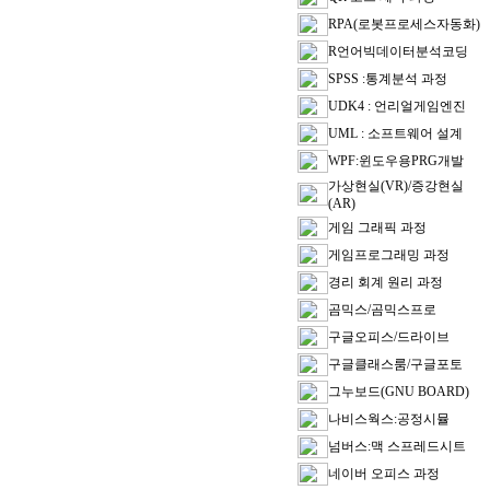
RPA(로봇프로세스자동화)
R언어빅데이터분석코딩
SPSS :통계분석 과정
UDK4 : 언리얼게임엔진
UML : 소프트웨어 설계
WPF:윈도우용PRG개발
가상현실(VR)/증강현실
(AR)
게임 그래픽 과정
게임프로그래밍 과정
경리 회계 원리 과정
곰믹스/곰믹스프로
구글오피스/드라이브
구글클래스룸/구글포토
그누보드(GNU BOARD)
나비스웍스:공정시뮬
넘버스:맥 스프레드시트
네이버 오피스 과정