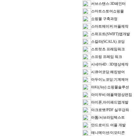
서브스탠스:3D페인터
스마트스토어쇼핑몰
쇼핑몰 구축과정
스마트메이커:어플제작
스위프트(SWIFT)앱개발
스칼라(SCALA) 코딩
스트럿츠 프레임워크
스프링 프레임 워크
시네마4D : 3D영상제작
시큐어코딩:해킹방어
아두이노코딩:기계제어
아티(Aty) 쇼핑몰솔루션
아이무비:애플맥영상편집
아이폰,아이패드앱개발
아크로뱃/PDF 실무강좌
아톰/서브라임텍스트
안드로이드 어플 개발
애니메이션/이모티콘