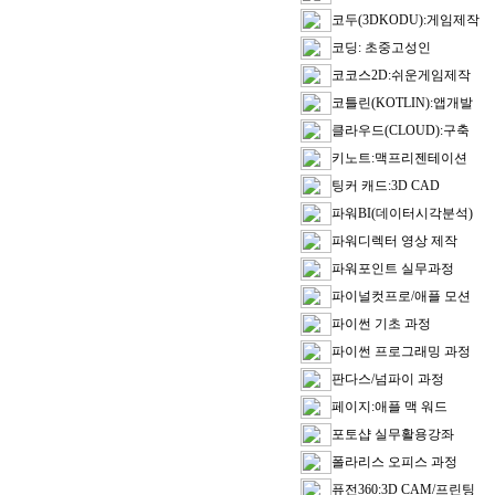
코두(3DKODU):게임제작
코딩: 초중고성인
코코스2D:쉬운게임제작
코틀린(KOTLIN):앱개발
클라우드(CLOUD):구축
키노트:맥프리젠테이션
팅커 캐드:3D CAD
파워BI(데이터시각분석)
파워디렉터 영상 제작
파워포인트 실무과정
파이널컷프로/애플 모션
파이썬 기초 과정
파이썬 프로그래밍 과정
판다스/넘파이 과정
페이지:애플 맥 워드
포토샵 실무활용강좌
폴라리스 오피스 과정
퓨전360:3D CAM/프린팅