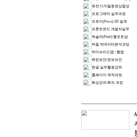
퓨전:디지털동영상합성
프로그래머 실무과정
프로이(Pro-e):3D 설계
프론트엔드 개발자실무
픽슬러(Pixlr):웹포토샵
하둡:빅데이터분석코딩
하이브리드앱 / 웹앱
해킹보안/정보보안
한글 실무활용강좌
홈페이지 제작과정
화상강의/회의 과정