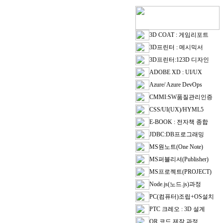
3D COAT : 게임리포트
3D프린터 : 메시믹서
3D프린터:123D 디자인
ADOBE XD : UI/UX
Azure/ Azure DevOps
CMMI:SW품질관리인증
CSS/UI(UX)/HYML5
E-BOOK : 전자책 종합
JDBC:DB프로그래밍
MS원노트(One Note)
MS퍼블리셔(Publisher)
MS프로젝트(PROJECT)
Node.js(노드.js)과정
PC(컴퓨터)조립+OS설치
PTC 크레오 : 3D 설계
QR 코드 제작 과정