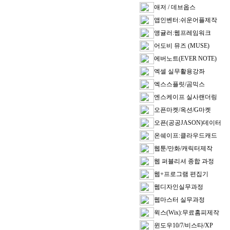
애저 / 데브옵스
앱인벤터:쉬운어플제작
앵귤러:웹프레임워크
어도비 뮤즈 (MUSE)
에버노트(EVER NOTE)
엑셀 실무활용강좌
엑스스플릿/곰믹스
엔스케이프 실사랜더링
오픈마켓/옥션/G마켓
오픈(공공JASON)데이터
온쉐이프:클라우드캐드
웹툰/만화/캐릭터제작
웹 퍼블리셔 종합 과정
웹+프로그램 편집기
웹디자인실무과정
웹마스터 실무과정
윅스(Wix):무료홈피제작
윈도우10/7/비스타/XP