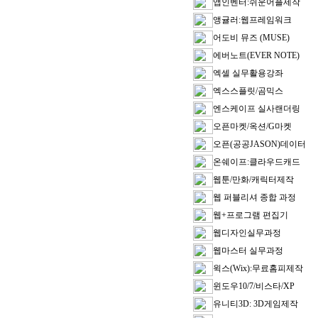
앱인벤터:쉬운어플제작
앵귤러:웹프레임워크
어도비 뮤즈 (MUSE)
에버노트(EVER NOTE)
엑셀 실무활용강좌
엑스스플릿/곰믹스
엔스케이프 실사랜더링
오픈마켓/옥션/G마켓
오픈(공공JASON)데이터
온쉐이프:클라우드캐드
웹툰/만화/캐릭터제작
웹 퍼블리셔 종합 과정
웹+프로그램 편집기
웹디자인실무과정
웹마스터 실무과정
윅스(Wix):무료홈피제작
윈도우10/7/비스타/XP
유니티3D: 3D게임제작