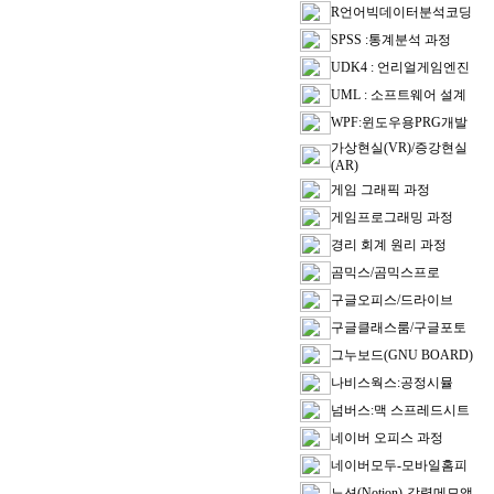
R언어빅데이터분석코딩
SPSS :통계분석 과정
UDK4 : 언리얼게임엔진
UML : 소프트웨어 설계
WPF:윈도우용PRG개발
가상현실(VR)/증강현실
(AR)
게임 그래픽 과정
게임프로그래밍 과정
경리 회계 원리 과정
곰믹스/곰믹스프로
구글오피스/드라이브
구글클래스룸/구글포토
그누보드(GNU BOARD)
나비스웍스:공정시뮬
넘버스:맥 스프레드시트
네이버 오피스 과정
네이버모두-모바일홈피
노션(Notion)-강력메모앱