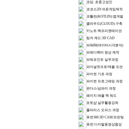
코딩: 초중고성인
코코스2D:쉬운게임제작
코틀린(KOTLIN):앱개발
클라우드(CLOUD):구축
키노트:맥프리젠테이션
팅커 캐드:3D CAD
파워BI(데이터시각분석)
파워디렉터 영상 제작
파워포인트 실무과정
파이널컷프로/애플 모션
파이썬 기초 과정
파이썬 프로그래밍 과정
판다스/넘파이 과정
페이지:애플 맥 워드
포토샵 실무활용강좌
폴라리스 오피스 과정
퓨전360:3D CAM/프린팅
퓨전:디지털동영상합성