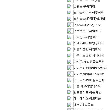
스마트스토어쇼핑몰
쇼핑몰 구축과정
스마트메이커:어플제작
스위프트(SWIFT)앱개발
스칼라(SCALA) 코딩
스트럿츠 프레임워크
스프링 프레임 워크
시네마4D : 3D영상제작
시큐어코딩:해킹방어
아두이노코딩:기계제어
아티(Aty) 쇼핑몰솔루션
아이무비:애플맥영상편집
아이폰,아이패드앱개발
아크로뱃/PDF 실무강좌
아톰/서브라임텍스트
안드로이드 어플 개발
애니메이션/이모티콘
애저 / 데브옵스