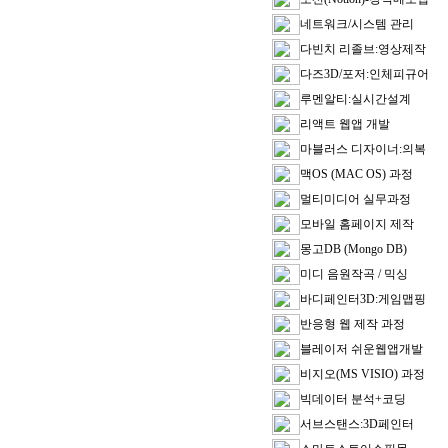
네트워크/시스템 관리
다빈치 리졸브:영상제작
다즈3D/포저:인체피규어
루멘알티:실시간설계
리액트 웹앱 개발
마블러스 디자이너:의복
맥OS (MAC OS) 과정
멀티미디어 실무과정
모바일 홈페이지 제작
몽고DB (Mongo DB)
미디 음원작곡 / 믹싱
바디페인터3D:게임맵핑
반응형 웹 제작 과정
블레이저 쉬운웹앱개발
비지오(MS VISIO) 과정
빅데이터 분석+코딩
서브스탠스:3D페인터