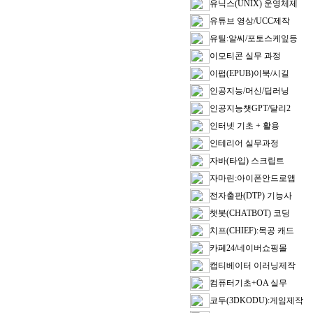
유닉스(UNIX) 운영체제
유튜브 영상/UCC제작
유틸:알씨/포토스케잎등
이모티콘 실무 과정
이펍(EPUB)이북/시길
인공지능/머신/딥러닝
인공지능챗GPT/달리2
인터넷 기초 + 활용
인테리어 실무과정
자바(타입) 스크립트
자마린:아이폰안드로앱
전자출판(DTP) 기능사
챗봇(CHATBOT) 코딩
치프(CHIEF):목공 캐드
카페24/네이버쇼핑몰
캡티베이터 이러닝제작
컴퓨터기초+OA 실무
코두(3DKODU):게임제작