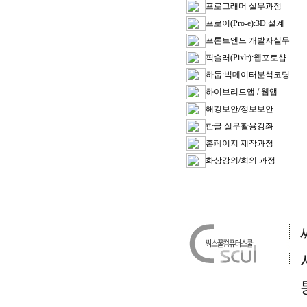
프로그래머 실무과정
프로이(Pro-e):3D 설계
프론트엔드 개발자실무
픽슬러(Pixlr):웹포토샵
하둡:빅데이터분석코딩
하이브리드앱 / 웹앱
해킹보안/정보보안
한글 실무활용강좌
홈페이지 제작과정
화상강의/회의 과정