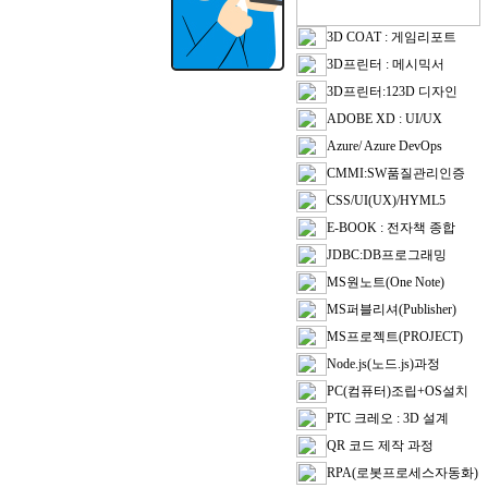
3D COAT : 게임리포트
3D프린터 : 메시믹서
3D프린터:123D 디자인
ADOBE XD : UI/UX
Azure/ Azure DevOps
CMMI:SW품질관리인증
CSS/UI(UX)/HYML5
E-BOOK : 전자책 종합
JDBC:DB프로그래밍
MS원노트(One Note)
MS퍼블리셔(Publisher)
MS프로젝트(PROJECT)
Node.js(노드.js)과정
PC(컴퓨터)조립+OS설치
PTC 크레오 : 3D 설계
QR 코드 제작 과정
RPA(로봇프로세스자동화)