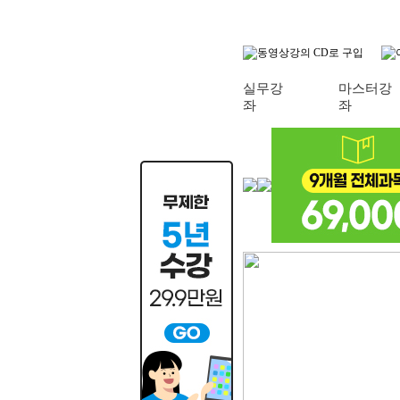
실무강
마스터강
좌
좌