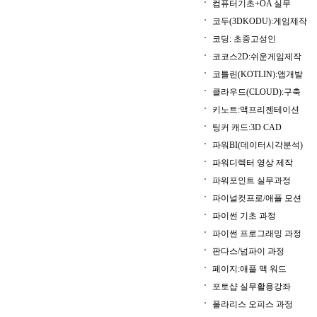
컴퓨터기초+OA 실무
코두(3DKODU):게임제작
코딩: 초중고성인
코코스2D:쉬운게임제작
코틀린(KOTLIN):앱개발
클라우드(CLOUD):구축
키노트:맥프리젠테이션
팅커 캐드:3D CAD
파워BI(데이터시각분석)
파워디렉터 영상 제작
파워포인트 실무과정
파이널컷프로/애플 모션
파이썬 기초 과정
파이썬 프로그래밍 과정
판다스/넘파이 과정
페이지:애플 맥 워드
포토샵 실무활용강좌
폴라리스 오피스 과정