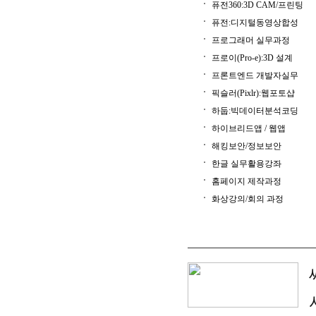
퓨전360:3D CAM/프린팅
퓨전:디지털동영상합성
프로그래머 실무과정
프로이(Pro-e):3D 설계
프론트엔드 개발자실무
픽슬러(Pixlr):웹포토샵
하둡:빅데이터분석코딩
하이브리드앱 / 웹앱
해킹보안/정보보안
한글 실무활용강좌
홈페이지 제작과정
화상강의/회의 과정