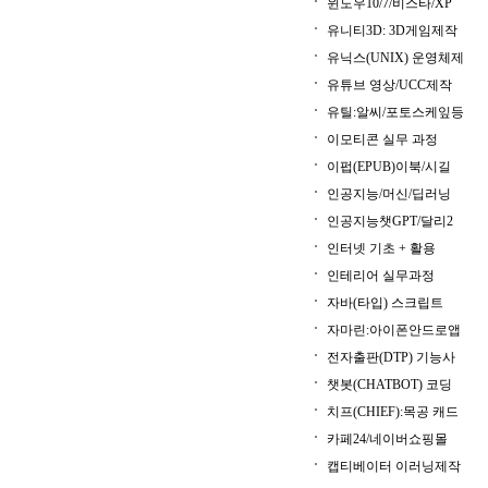
윈도우10/7/비스타/XP
유니티3D: 3D게임제작
유닉스(UNIX) 운영체제
유튜브 영상/UCC제작
유틸:알씨/포토스케잎등
이모티콘 실무 과정
이펍(EPUB)이북/시길
인공지능/머신/딥러닝
인공지능챗GPT/달리2
인터넷 기초 + 활용
인테리어 실무과정
자바(타입) 스크립트
자마린:아이폰안드로앱
전자출판(DTP) 기능사
챗봇(CHATBOT) 코딩
치프(CHIEF):목공 캐드
카페24/네이버쇼핑몰
캡티베이터 이러닝제작