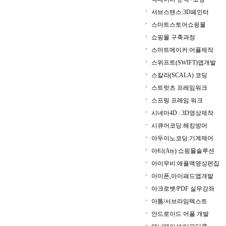
서브스탠스:3D페인터
스마트스토어쇼핑몰
쇼핑몰 구축과정
스마트메이커:어플제작
스위프트(SWIFT)앱개발
스칼라(SCALA) 코딩
스트럿츠 프레임워크
스프링 프레임 워크
시네마4D : 3D영상제작
시큐어코딩:해킹방어
아두이노코딩:기계제어
아티(Aty) 쇼핑몰솔루션
아이무비:애플맥영상편집
아이폰,아이패드앱개발
아크로뱃/PDF 실무강좌
아톰/서브라임텍스트
안드로이드 어플 개발