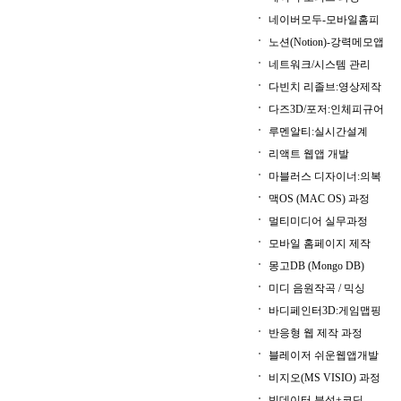
네이버모두-모바일홈피
노션(Notion)-강력메모앱
네트워크/시스템 관리
다빈치 리졸브:영상제작
다즈3D/포저:인체피규어
루멘알티:실시간설계
리액트 웹앱 개발
마블러스 디자이너:의복
맥OS (MAC OS) 과정
멀티미디어 실무과정
모바일 홈페이지 제작
몽고DB (Mongo DB)
미디 음원작곡 / 믹싱
바디페인터3D:게임맵핑
반응형 웹 제작 과정
블레이저 쉬운웹앱개발
비지오(MS VISIO) 과정
빅데이터 분석+코딩