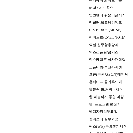
애니메이션/이모티콘
애저 / 데브옵스
앱인벤터:쉬운어플제작
앵귤러:웹프레임워크
어도비 뮤즈 (MUSE)
에버노트(EVER NOTE)
엑셀 실무활용강좌
엑스스플릿/곰믹스
엔스케이프 실사랜더링
오픈마켓/옥션/G마켓
오픈(공공JASON)데이터
온쉐이프:클라우드캐드
웹툰/만화/캐릭터제작
웹 퍼블리셔 종합 과정
웹+프로그램 편집기
웹디자인실무과정
웹마스터 실무과정
윅스(Wix):무료홈피제작