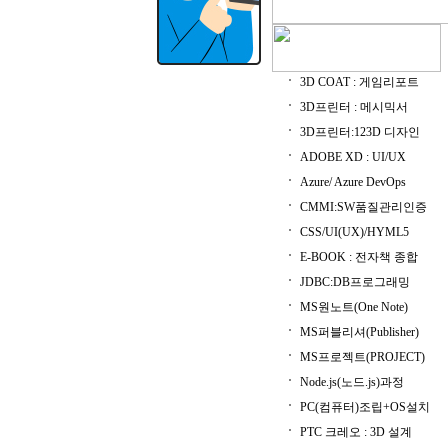
3D COAT : 게임리포트
3D프린터 : 메시믹서
3D프린터:123D 디자인
ADOBE XD : UI/UX
Azure/ Azure DevOps
CMMI:SW품질관리인증
CSS/UI(UX)/HYML5
E-BOOK : 전자책 종합
JDBC:DB프로그래밍
MS원노트(One Note)
MS퍼블리셔(Publisher)
MS프로젝트(PROJECT)
Node.js(노드.js)과정
PC(컴퓨터)조립+OS설치
PTC 크레오 : 3D 설계