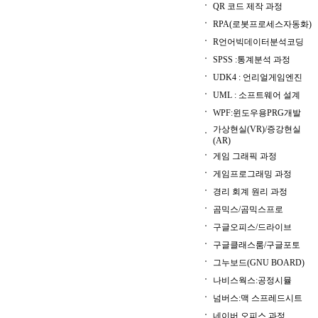
QR 코드 제작 과정
RPA(로봇프로세스자동화)
R언어빅데이터분석코딩
SPSS :통계분석 과정
UDK4 : 언리얼게임엔진
UML : 소프트웨어 설계
WPF:윈도우용PRG개발
가상현실(VR)/증강현실
(AR)
게임 그래픽 과정
게임프로그래밍 과정
경리 회계 원리 과정
곰믹스/곰믹스프로
구글오피스/드라이브
구글클래스룸/구글포토
그누보드(GNU BOARD)
나비스웍스:공정시뮬
넘버스:맥 스프레드시트
네이버 오피스 과정