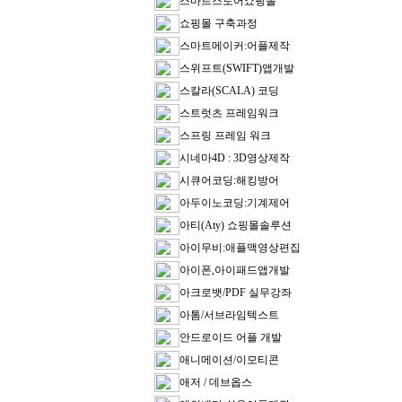
스마트스토어쇼핑몰
쇼핑몰 구축과정
스마트메이커:어플제작
스위프트(SWIFT)앱개발
스칼라(SCALA) 코딩
스트럿츠 프레임워크
스프링 프레임 워크
시네마4D : 3D영상제작
시큐어코딩:해킹방어
아두이노코딩:기계제어
아티(Aty) 쇼핑몰솔루션
아이무비:애플맥영상편집
아이폰,아이패드앱개발
아크로뱃/PDF 실무강좌
아톰/서브라임텍스트
안드로이드 어플 개발
애니메이션/이모티콘
애저 / 데브옵스