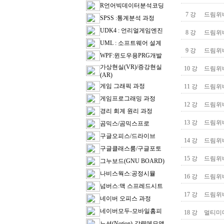
R언어빅데이터분석코딩
7 강
드림위버
SPSS :통계분석 과정
UDK4 : 언리얼게임엔진
8 강
드림위버 
UML : 소프트웨어 설계
9 강
드림위버 
WPF:윈도우용PRG개발
가상현실(VR)/증강현실
10 강
드림위버 
(AR)
게임 그래픽 과정
11 강
드림위버
게임프로그래밍 과정
12 강
드림위버 
경리 회계 원리 과정
13 강
드림위버 
곰믹스/곰믹스프로
구글오피스/드라이브
14 강
드림위버
구글클래스룸/구글포토
15 강
드림위버
그누보드(GNU BOARD)
나비스웍스:공정시뮬
16 강
드림위버
넘버스:맥 스프레드시트
17 강
드림위버
네이버 오피스 과정
네이버모두-모바일홈피
18 강
멀티미디
노션(Notion)-강력메모앱