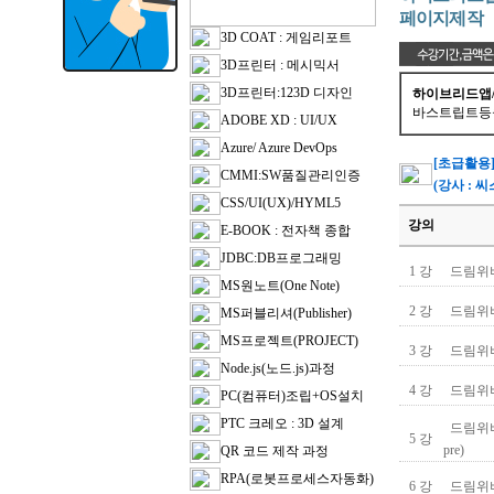
페이지제작
3D COAT : 게임리포트
3D프린터 : 메시믹서
3D프린터:123D 디자인
하이브리드앱
바스트립트등을
ADOBE XD : UI/UX
Azure/ Azure DevOps
[초급활용]
CMMI:SW품질관리인증
(강사 : 
CSS/UI(UX)/HYML5
강의
E-BOOK : 전자책 종합
JDBC:DB프로그래밍
1 강
드림위버
MS원노트(One Note)
2 강
드림위버
MS퍼블리셔(Publisher)
MS프로젝트(PROJECT)
3 강
드림위버
Node.js(노드.js)과정
4 강
드림위버
PC(컴퓨터)조립+OS설치
PTC 크레오 : 3D 설계
드림위버 ht
5 강
pre)
QR 코드 제작 과정
RPA(로봇프로세스자동화)
6 강
드림위버 