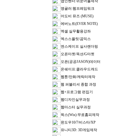
앱인벤터:쉬운어플제작
앵귤러:웹프레임워크
어도비 뮤즈 (MUSE)
에버노트(EVER NOTE)
엑셀 실무활용강좌
엑스스플릿/곰믹스
엔스케이프 실사랜더링
오픈마켓/옥션/G마켓
오픈(공공JASON)데이터
온쉐이프:클라우드캐드
웹툰/만화/캐릭터제작
웹 퍼블리셔 종합 과정
웹+프로그램 편집기
웹디자인실무과정
웹마스터 실무과정
윅스(Wix):무료홈피제작
윈도우10/7/비스타/XP
유니티3D: 3D게임제작