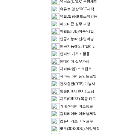
유닉스(UNIX) 운영체제
유튜브 영상/UCC제작
유틸:알씨/포토스케잎등
이모티콘 실무 과정
이펍(EPUB)이북/시길
인공지능/머신/딥러닝
인공지능챗GPT/달리2
인터넷 기초 + 활용
인테리어 실무과정
자바(타입) 스크립트
자마린:아이폰안드로앱
전자출판(DTP) 기능사
챗봇(CHATBOT) 코딩
치프(CHIEF):목공 캐드
카페24/네이버쇼핑몰
캡티베이터 이러닝제작
컴퓨터기초+OA 실무
코두(3DKODU):게임제작