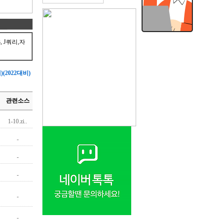
 J쿼리,자
2022대비)
관련소스
1-10.zi..
-
-
-
-
-