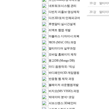
19 강
멀티미디
네트워크/시스템 관리
다빈치 리졸브:영상제작
20 강
멀티미디
다즈3D/포저:인체피규어
루멘알티:실시간설계
리액트 웹앱 개발
마블러스 디자이너:의복
맥OS (MAC OS) 과정
멀티미디어 실무과정
모바일 홈페이지 제작
몽고DB (Mongo DB)
미디 음원작곡 / 믹싱
바디페인터3D:게임맵핑
반응형 웹 제작 과정
블레이저 쉬운웹앱개발
비지오(MS VISIO) 과정
빅데이터 분석+코딩
서브스탠스:3D페인터