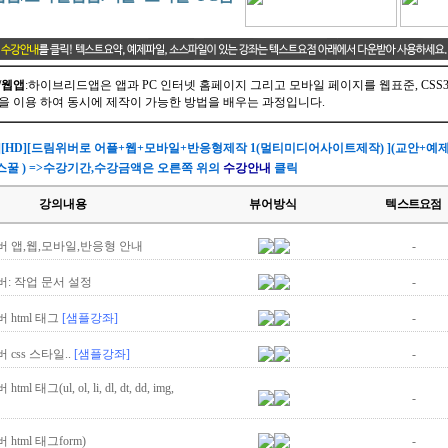
/웹앱
:하이브리드앱은 앱과 PC 인터넷 홈페이지 그리고 모바일 페이지를 웹표준, CSS3,
 이용 하여 동시에 제작이 가능한 방법을 배우는 과정입니다.
[HD][드림위버로 어플+웹+모바일+반응형제작 1(멀티미디어사이트제작) ](교안+예제)(
씨스꿀 ) =>수강기간,수강금액은 오른쪽 위의
수강안내
클릭
강의내용
뷰어방식
텍스트요점
 앱,웹,모바일,반응형 안내
-
: 작업 문서 설정
-
 html 태그
[샘플강좌]
-
 css 스타일..
[샘플강좌]
-
ml 태그(ul, ol, li, dl, dt, dd, img,
-
html 태그form)
-