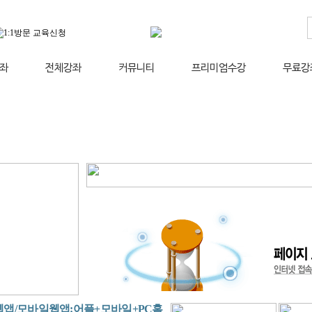
좌
전체강좌
커뮤니티
프리미엄수강
무료강
앱/모바일웹앱:어플+모바일+PC홈