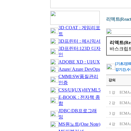
리액트(Rea
3D COAT : 게임리포
트
3D프린터 : 메시믹서
리액트(Rea
3D프린터:123D 디자
바스크립트
인
ADOBE XD : UI/UX
[기초2][
Azure/ Azure DevOps
강기간,수
CMMI:SW품질관리
강의
인증
CSS/UI(UX)/HYML5
1 강
ECMA
E-BOOK : 전자책 종
합
2 강
ECMA스
JDBC:DB프로그래
3 강
ECMA
밍
MS원노트(One Note)
4 강
ECMA