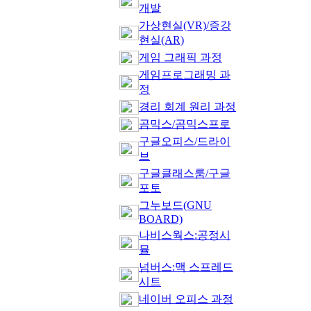
개발
가상현실(VR)/증강
현실(AR)
게임 그래픽 과정
게임프로그래밍 과
정
경리 회계 원리 과정
곰믹스/곰믹스프로
구글오피스/드라이
브
구글클래스룸/구글
포토
그누보드(GNU
BOARD)
나비스웍스:공정시
뮬
넘버스:맥 스프레드
시트
네이버 오피스 과정