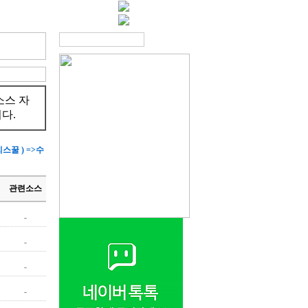
소스 자
다.
스꿀 ) =>수
관련소스
-
-
-
-