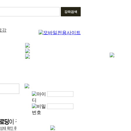
강좌검색
료강