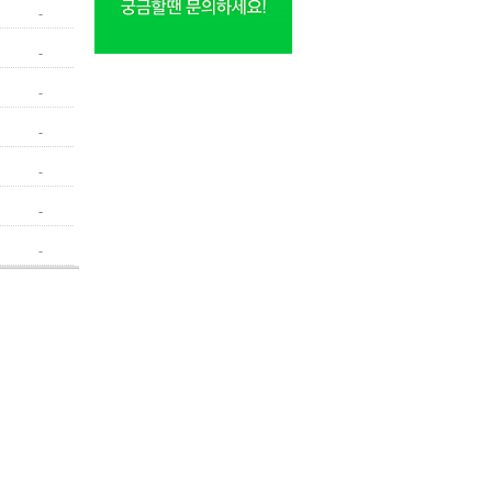
-
-
-
-
-
-
-