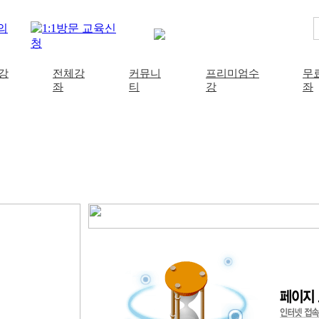
강
전체강
커뮤니
프리미엄수
무
좌
티
강
좌