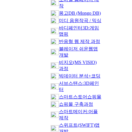
작
몽고DB (Mongo DB)
미디 음원작곡 / 믹싱
바디페인터3D:게임
맵핑
반응형 웹 제작 과정
블레이저 쉬운웹앱
개발
비지오(MS VISIO)
과정
빅데이터 분석+코딩
서브스탠스:3D페인
터
스마트스토어쇼핑몰
쇼핑몰 구축과정
스마트메이커:어플
제작
스위프트(SWIFT)앱
개발