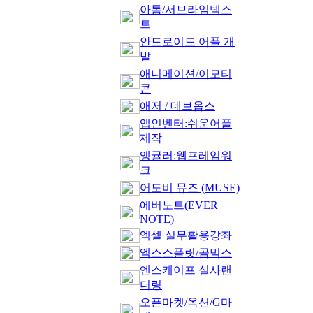
아톰/서브라임텍스
트
안드로이드 어플 개
발
애니메이션/이모티
콘
애저 / 데브옵스
앱인벤터:쉬운어플
제작
앵귤러:웹프레임워
크
어도비 뮤즈 (MUSE)
에버노트(EVER
NOTE)
엑셀 실무활용강좌
엑스스플릿/곰믹스
엔스케이프 실사랜
더링
오픈마켓/옥션/G마