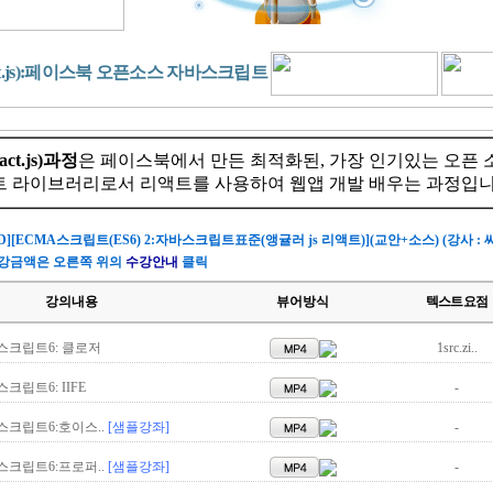
ct.js):페이스북 오픈소스 자바스크립트
ct.js)과정
은 페이스북에서 만든 최적화된, 가장 인기있는 오픈 
 라이브러리로서 리액트를 사용하여 웹앱 개발 배우는 과정입니
HD][ECMA스크립트(ES6) 2:자바스크립트표준(앵귤러 js 리액트)](교안+소스) (강사 : 씨
강금액은 오른쪽 위의
수강안내
클릭
강의내용
뷰어방식
텍스트요점
스크립트6: 클로저
1src.zi..
크립트6: IIFE
-
스크립트6:호이스..
[샘플강좌]
-
스크립트6:프로퍼..
[샘플강좌]
-