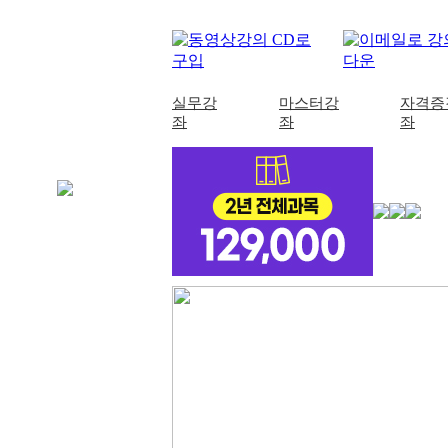
실무강
마스터강
자격증
좌
좌
좌