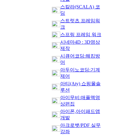
스칼라(SCALA) 코
딩
스트럿츠 프레임워
크
스프링 프레임 워크
시네마4D : 3D영상
제작
시큐어코딩:해킹방
어
아두이노코딩:기계
제어
아티(Aty) 쇼핑몰솔
루션
아이무비:애플맥영
상편집
아이폰,아이패드앱
개발
아크로뱃/PDF 실무
강좌