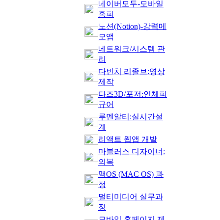
네이버모두-모바일
홈피
노션(Notion)-강력메
모앱
네트워크/시스템 관
리
다빈치 리졸브:영상
제작
다즈3D/포저:인체피
규어
루멘알티:실시간설
계
리액트 웹앱 개발
마블러스 디자이너:
의복
맥OS (MAC OS) 과
정
멀티미디어 실무과
정
모바일 홈페이지 제