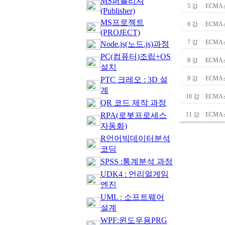
MS퍼블리셔
5 강
ECMA
(Publisher)
MS프로젝트
6 강
ECMA
(PROJECT)
7 강
ECMA
Node.js(노드.js)과정
PC(컴퓨터)조립+OS
8 강
ECMA
설치
9 강
ECMA
PTC 크레오 : 3D 설
계
10 강
ECMA
QR 코드 제작 과정
RPA(로봇프로세스
11 강
ECMA
자동화)
R언어빅데이터분석
코딩
SPSS :통계분석 과정
UDK4 : 언리얼게임
엔진
UML : 소프트웨어
설계
WPF:윈도우용PRG