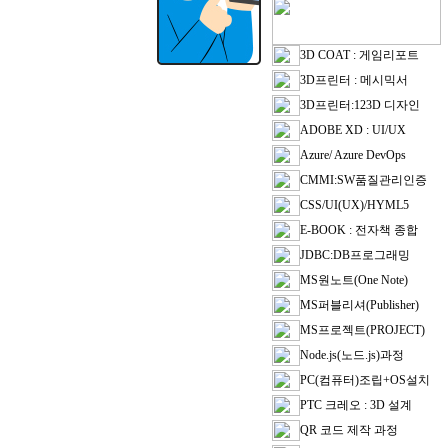
3D COAT : 게임리포트
3D프린터 : 메시믹서
3D프린터:123D 디자인
ADOBE XD : UI/UX
Azure/ Azure DevOps
CMMI:SW품질관리인증
CSS/UI(UX)/HYML5
E-BOOK : 전자책 종합
JDBC:DB프로그래밍
MS원노트(One Note)
MS퍼블리셔(Publisher)
MS프로젝트(PROJECT)
Node.js(노드.js)과정
PC(컴퓨터)조립+OS설치
PTC 크레오 : 3D 설계
QR 코드 제작 과정