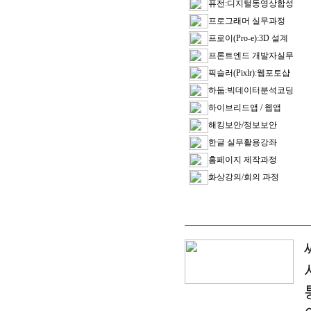
퓨전:디지털동영상합성
프로그래머 실무과정
프로이(Pro-e):3D 설계
프론트엔드 개발자실무
픽슬러(Pixlr):웹포토샵
하둡:빅데이터분석코딩
하이브리드앱 / 웹앱
해킹보안/정보보안
한글 실무활용강좌
홈페이지 제작과정
화상강의/회의 과정