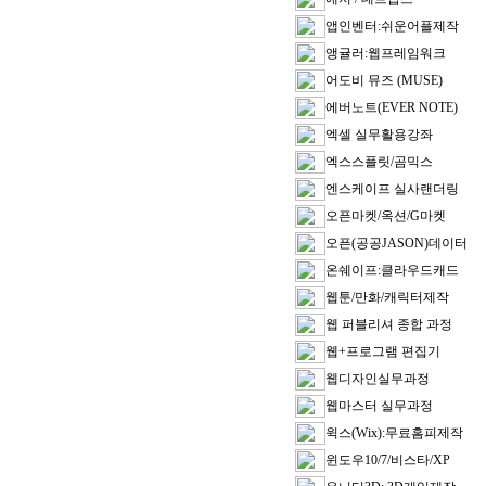
앱인벤터:쉬운어플제작
앵귤러:웹프레임워크
어도비 뮤즈 (MUSE)
에버노트(EVER NOTE)
엑셀 실무활용강좌
엑스스플릿/곰믹스
엔스케이프 실사랜더링
오픈마켓/옥션/G마켓
오픈(공공JASON)데이터
온쉐이프:클라우드캐드
웹툰/만화/캐릭터제작
웹 퍼블리셔 종합 과정
웹+프로그램 편집기
웹디자인실무과정
웹마스터 실무과정
윅스(Wix):무료홈피제작
윈도우10/7/비스타/XP