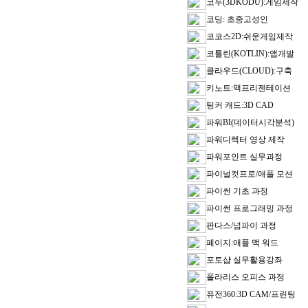
코두(3DKODU):게임제작
코딩: 초중고성인
코코스2D:쉬운게임제작
코틀린(KOTLIN):앱개발
클라우드(CLOUD):구축
키노트:맥프리젠테이션
팅커 캐드:3D CAD
파워BI(데이터시각분석)
파워디렉터 영상 제작
파워포인트 실무과정
파이널컷프로/애플 모션
파이썬 기초 과정
파이썬 프로그래밍 과정
판다스/넘파이 과정
페이지:애플 맥 워드
포토샵 실무활용강좌
폴라리스 오피스 과정
퓨전360:3D CAM/프린팅