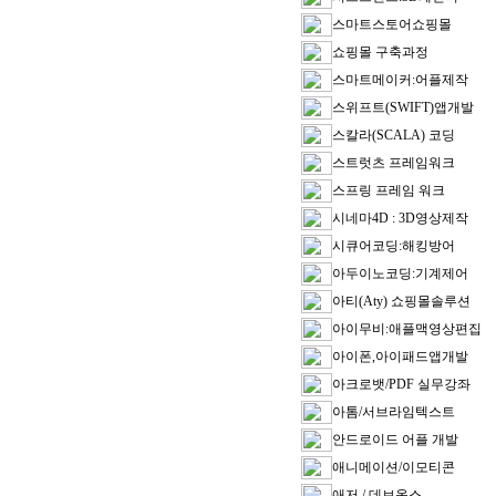
스마트스토어쇼핑몰
쇼핑몰 구축과정
스마트메이커:어플제작
스위프트(SWIFT)앱개발
스칼라(SCALA) 코딩
스트럿츠 프레임워크
스프링 프레임 워크
시네마4D : 3D영상제작
시큐어코딩:해킹방어
아두이노코딩:기계제어
아티(Aty) 쇼핑몰솔루션
아이무비:애플맥영상편집
아이폰,아이패드앱개발
아크로뱃/PDF 실무강좌
아톰/서브라임텍스트
안드로이드 어플 개발
애니메이션/이모티콘
애저 / 데브옵스