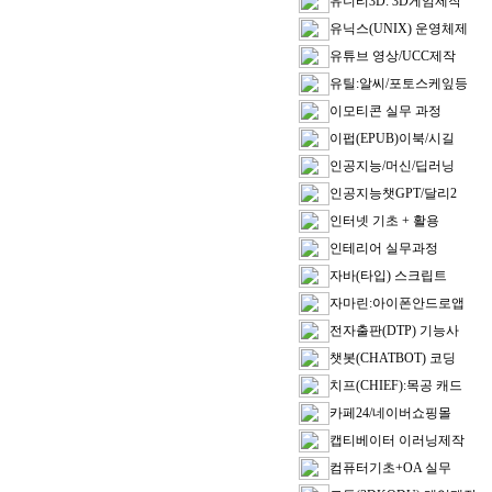
유니티3D: 3D게임제작
유닉스(UNIX) 운영체제
유튜브 영상/UCC제작
유틸:알씨/포토스케잎등
이모티콘 실무 과정
이펍(EPUB)이북/시길
인공지능/머신/딥러닝
인공지능챗GPT/달리2
인터넷 기초 + 활용
인테리어 실무과정
자바(타입) 스크립트
자마린:아이폰안드로앱
전자출판(DTP) 기능사
챗봇(CHATBOT) 코딩
치프(CHIEF):목공 캐드
카페24/네이버쇼핑몰
캡티베이터 이러닝제작
컴퓨터기초+OA 실무