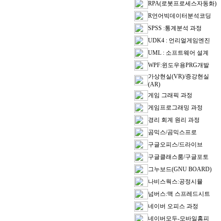
RPA(로봇프로세스자동화)
R언어빅데이터분석코딩
SPSS :통계분석 과정
UDK4 : 언리얼게임엔진
UML : 소프트웨어 설계
WPF:윈도우용PRG개발
가상현실(VR)/증강현실
(AR)
게임 그래픽 과정
게임프로그래밍 과정
경리 회계 원리 과정
곰믹스/곰믹스프로
구글오피스/드라이브
구글클래스룸/구글포토
그누보드(GNU BOARD)
나비스웍스:공정시뮬
넘버스:맥 스프레드시트
네이버 오피스 과정
네이버모두-모바일홈피