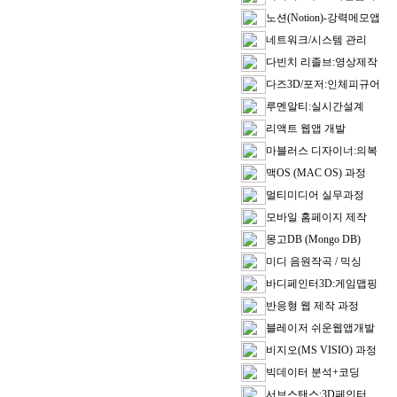
노션(Notion)-강력메모앱
네트워크/시스템 관리
다빈치 리졸브:영상제작
다즈3D/포저:인체피규어
루멘알티:실시간설계
리액트 웹앱 개발
마블러스 디자이너:의복
맥OS (MAC OS) 과정
멀티미디어 실무과정
모바일 홈페이지 제작
몽고DB (Mongo DB)
미디 음원작곡 / 믹싱
바디페인터3D:게임맵핑
반응형 웹 제작 과정
블레이저 쉬운웹앱개발
비지오(MS VISIO) 과정
빅데이터 분석+코딩
서브스탠스:3D페인터