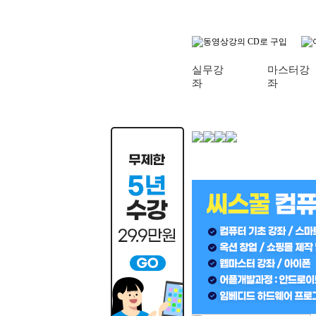
실무강
마스터강
좌
좌