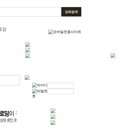
강좌검색
료강