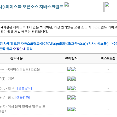
ct.js):페이스북 오픈소스 자바스크립트
js)과정
은 페이스북에서 만든 최적화된, 가장 인기있는 오픈 소스 자바스크립트 라이
하여 웹앱 개발 배우는 과정입니다.
D][차세대 모던 자바스크립트+ECMAScript(ES6) 3](교안+소스) (강사 : 씨스꿀 ) =
른쪽 위의
수강안내
클릭
강의내용
뷰어방식
텍스트요점
vascript(자바스크립트) 조건문
-
(1) - 기본
-
(2) - 한 라..
[샘플강좌]
-
(3) - 참 v..
[샘플강좌]
-
문(4) - 예상 은퇴 연령을 맞추는 프
-
만들기