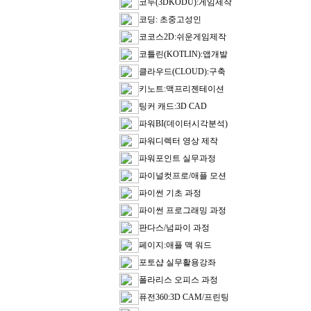
코두(3DKODU):게임제작
코딩: 초중고성인
코코스2D:쉬운게임제작
코틀린(KOTLIN):앱개발
클라우드(CLOUD):구축
키노트:맥프리젠테이션
팅커 캐드:3D CAD
파워BI(데이터시각분석)
파워디렉터 영상 제작
파워포인트 실무과정
파이널컷프로/애플 모션
파이썬 기초 과정
파이썬 프로그래밍 과정
판다스/넘파이 과정
페이지:애플 맥 워드
포토샵 실무활용강좌
폴라리스 오피스 과정
퓨전360:3D CAM/프린팅