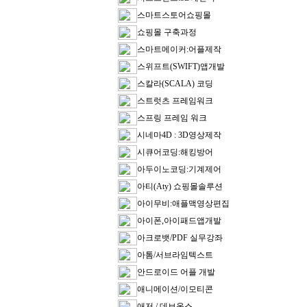
스마트스토어쇼핑몰
쇼핑몰 구축과정
스마트메이커:어플제작
스위프트(SWIFT)앱개발
스칼라(SCALA) 코딩
스트럿츠 프레임워크
스프링 프레임 워크
시네마4D : 3D영상제작
시큐어코딩:해킹방어
아두이노코딩:기계제어
아티(Aty) 쇼핑몰솔루션
아이무비:애플맥영상편집
아이폰,아이패드앱개발
아크로뱃/PDF 실무강좌
아톰/서브라임텍스트
안드로이드 어플 개발
애니메이션/이모티콘
애저 / 데브옵스