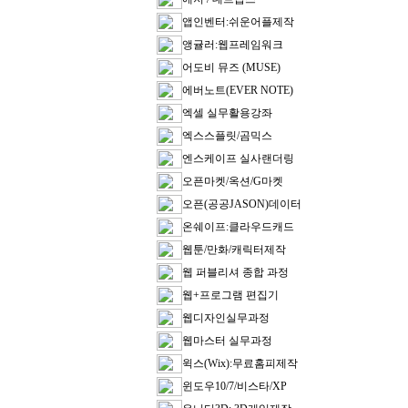
앱인벤터:쉬운어플제작
앵귤러:웹프레임워크
어도비 뮤즈 (MUSE)
에버노트(EVER NOTE)
엑셀 실무활용강좌
엑스스플릿/곰믹스
엔스케이프 실사랜더링
오픈마켓/옥션/G마켓
오픈(공공JASON)데이터
온쉐이프:클라우드캐드
웹툰/만화/캐릭터제작
웹 퍼블리셔 종합 과정
웹+프로그램 편집기
웹디자인실무과정
웹마스터 실무과정
윅스(Wix):무료홈피제작
윈도우10/7/비스타/XP