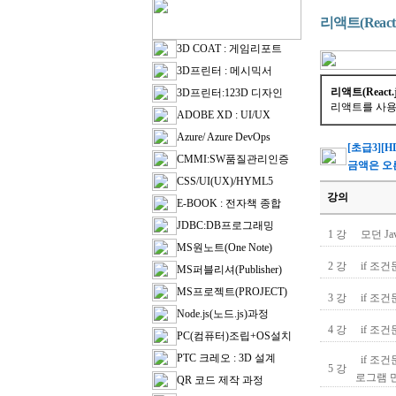
리액트(Rea
3D COAT : 게임리포트
3D프린터 : 메시믹서
리액트(React.
3D프린터:123D 디자인
리액트를 사용
ADOBE XD : UI/UX
Azure/ Azure DevOps
[초급3][H
CMMI:SW품질관리인증
금액은 오
CSS/UI(UX)/HYML5
강의
E-BOOK : 전자책 종합
JDBC:DB프로그래밍
1 강
모던 Ja
MS원노트(One Note)
2 강
if 조건문
MS퍼블리셔(Publisher)
MS프로젝트(PROJECT)
3 강
if 조건문
Node.js(노드.js)과정
4 강
if 조건문
PC(컴퓨터)조립+OS설치
PTC 크레오 : 3D 설계
if 조건
5 강
로그램 
QR 코드 제작 과정