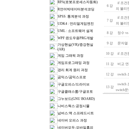
RPA(로봇프로세스자동화)
if 조
6 강
의 불리언
R언어빅데이터분석코딩
SPSS :통계분석 과정
if 조
7 강
의 불리언
UDK4 : 언리얼게임엔진
UML : 소프트웨어 설계
8 강
정수 v
WPF:윈도우용PRG개발
9 강
문자열 
가상현실(VR)/증강현실
(AR)
10 강
if 조건
게임 그래픽 과정
게임프로그래밍 과정
11 강
비교 연
경리 회계 원리 과정
12 강
switch
곰믹스/곰믹스프로
switc
구글오피스/드라이브
13 강
switc
구글클래스룸/구글포토
그누보드(GNU BOARD)
나비스웍스:공정시뮬
넘버스:맥 스프레드시트
네이버 오피스 과정
네이버모두-모바일홈피