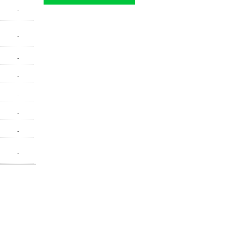
-
-
-
-
-
-
-
-