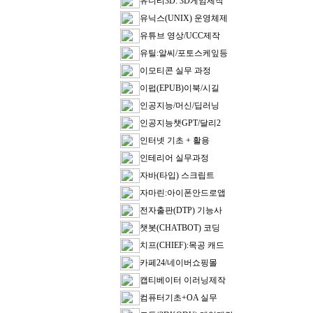
유니티3D: 3D게임제작
유닉스(UNIX) 운영체제
유튜브 영상/UCC제작
유틸:알씨/포토스케잎등
이모티콘 실무 과정
이펍(EPUB)이북/시길
인공지능/머신/딥러닝
인공지능챗GPT/달리2
인터넷 기초 + 활용
인테리어 실무과정
자바(타입) 스크립트
자마린:아이폰안드로앱
전자출판(DTP) 기능사
챗봇(CHATBOT) 코딩
치프(CHIEF):목공 캐드
카페24/네이버쇼핑몰
캡티베이터 이러닝제작
컴퓨터기초+OA 실무