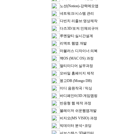
노션(Notion)-강력메모앱
네트워크/시스템 관리
다빈치 리졸브:영상제작
다즈3D/포저:인체피규어
루멘알티:실시간설계
리액트 웹앱 개발
마블러스 디자이너:의복
맥OS (MAC OS) 과정
멀티미디어 실무과정
모바일 홈페이지 제작
몽고DB (Mongo DB)
미디 음원작곡 / 믹싱
바디페인터3D:게임맵핑
반응형 웹 제작 과정
블레이저 쉬운웹앱개발
비지오(MS VISIO) 과정
빅데이터 분석+코딩
서브스탠스:3D페인터