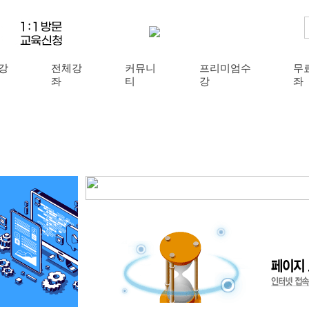
강
전체강
커뮤니
프리미엄수
무
좌
티
강
좌