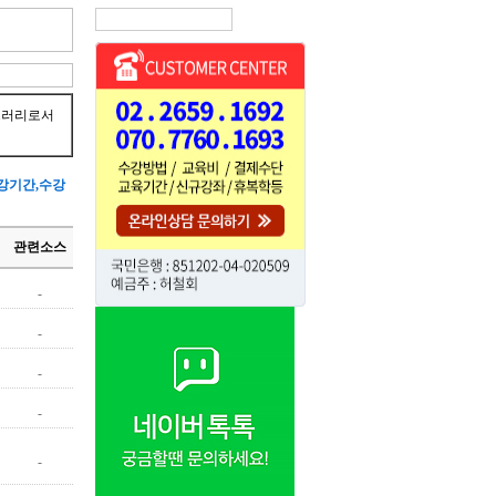
브러리로서
>수강기간,수강
관련소스
-
-
-
-
-