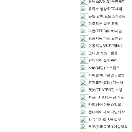
유닉스(UNIX) 운영체제
유튜브 영상/UCC제작
유틸:알씨/포토스케잎등
이모티콘 실무 과정
이펍(EPUB)이북/시길
인공지능/머신/딥러닝
인공지능챗GPT/달리2
인터넷 기초 + 활용
인테리어 실무과정
자바(타입) 스크립트
자마린:아이폰안드로앱
전자출판(DTP) 기능사
챗봇(CHATBOT) 코딩
치프(CHIEF):목공 캐드
카페24/네이버쇼핑몰
캡티베이터 이러닝제작
컴퓨터기초+OA 실무
코두(3DKODU):게임제작