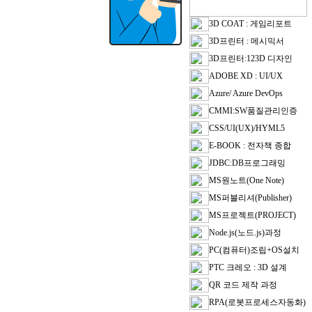
3D COAT : 게임리포트
3D프린터 : 메시믹서
3D프린터:123D 디자인
ADOBE XD : UI/UX
Azure/ Azure DevOps
CMMI:SW품질관리인증
CSS/UI(UX)/HYML5
E-BOOK : 전자책 종합
JDBC:DB프로그래밍
MS원노트(One Note)
MS퍼블리셔(Publisher)
MS프로젝트(PROJECT)
Node.js(노드.js)과정
PC(컴퓨터)조립+OS설치
PTC 크레오 : 3D 설계
QR 코드 제작 과정
RPA(로봇프로세스자동화)