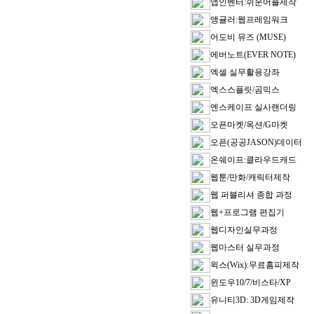
앱인벤터:쉬운어플제작
앵귤러:웹프레임워크
어도비 뮤즈 (MUSE)
에버노트(EVER NOTE)
엑셀 실무활용강좌
엑스스플릿/곰믹스
엔스케이프 실사랜더링
오픈마켓/옥션/G마켓
오픈(공공JASON)데이터
온쉐이프:클라우드캐드
웹툰/만화/캐릭터제작
웹 퍼블리셔 종합 과정
웹+프로그램 편집기
웹디자인실무과정
웹마스터 실무과정
윅스(Wix):무료홈피제작
윈도우10/7/비스타/XP
유니티3D: 3D게임제작