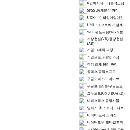
R언어빅데이터분석코딩
SPSS :통계분석 과정
UDK4 : 언리얼게임엔진
UML : 소프트웨어 설계
WPF:윈도우용PRG개발
가상현실(VR)/증강현실
(AR)
게임 그래픽 과정
게임프로그래밍 과정
경리 회계 원리 과정
곰믹스/곰믹스프로
구글오피스/드라이브
구글클래스룸/구글포토
그누보드(GNU BOARD)
나비스웍스:공정시뮬
넘버스:맥 스프레드시트
네이버 오피스 과정
네이버모두-모바일홈피
노션(Notion)-강력메모앱