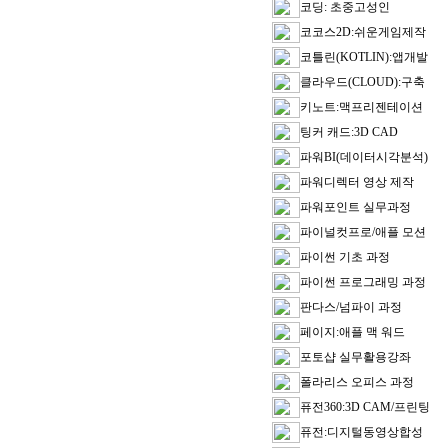
코딩: 초중고성인
코코스2D:쉬운게임제작
코틀린(KOTLIN):앱개발
클라우드(CLOUD):구축
키노트:맥프리젠테이션
팅커 캐드:3D CAD
파워BI(데이터시각분석)
파워디렉터 영상 제작
파워포인트 실무과정
파이널컷프로/애플 모션
파이썬 기초 과정
파이썬 프로그래밍 과정
판다스/넘파이 과정
페이지:애플 맥 워드
포토샵 실무활용강좌
폴라리스 오피스 과정
퓨전360:3D CAM/프린팅
퓨전:디지털동영상합성