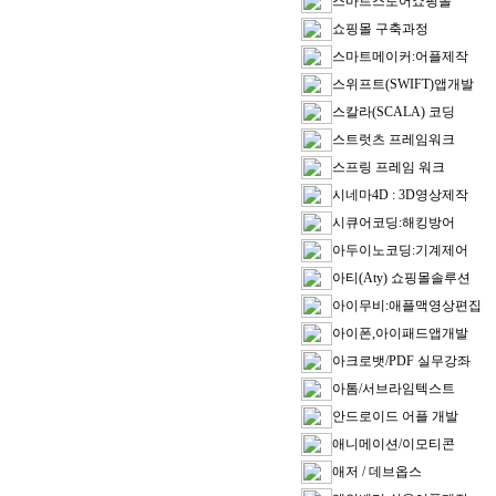
스마트스토어쇼핑몰
쇼핑몰 구축과정
스마트메이커:어플제작
스위프트(SWIFT)앱개발
스칼라(SCALA) 코딩
스트럿츠 프레임워크
스프링 프레임 워크
시네마4D : 3D영상제작
시큐어코딩:해킹방어
아두이노코딩:기계제어
아티(Aty) 쇼핑몰솔루션
아이무비:애플맥영상편집
아이폰,아이패드앱개발
아크로뱃/PDF 실무강좌
아톰/서브라임텍스트
안드로이드 어플 개발
애니메이션/이모티콘
애저 / 데브옵스