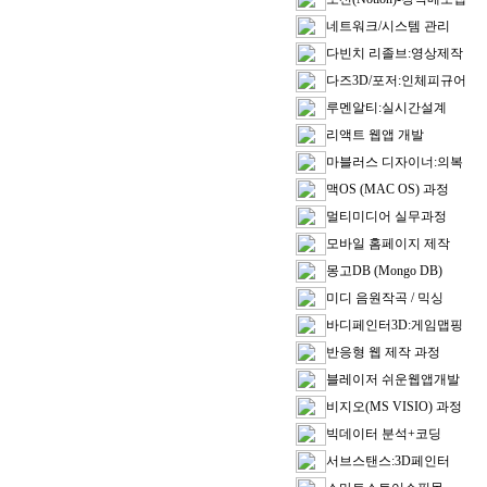
네트워크/시스템 관리
다빈치 리졸브:영상제작
다즈3D/포저:인체피규어
루멘알티:실시간설계
리액트 웹앱 개발
마블러스 디자이너:의복
맥OS (MAC OS) 과정
멀티미디어 실무과정
모바일 홈페이지 제작
몽고DB (Mongo DB)
미디 음원작곡 / 믹싱
바디페인터3D:게임맵핑
반응형 웹 제작 과정
블레이저 쉬운웹앱개발
비지오(MS VISIO) 과정
빅데이터 분석+코딩
서브스탠스:3D페인터