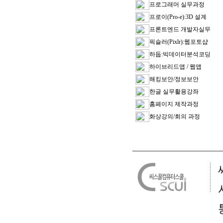
프로그래머 실무과정
프로이(Pro-e):3D 설계
프론트엔드 개발자실무
픽슬러(Pixlr):웹포토샵
하둡:빅데이터분석코딩
하이브리드앱 / 웹앱
해킹보안/정보보안
한글 실무활용강좌
홈페이지 제작과정
화상강의/회의 과정