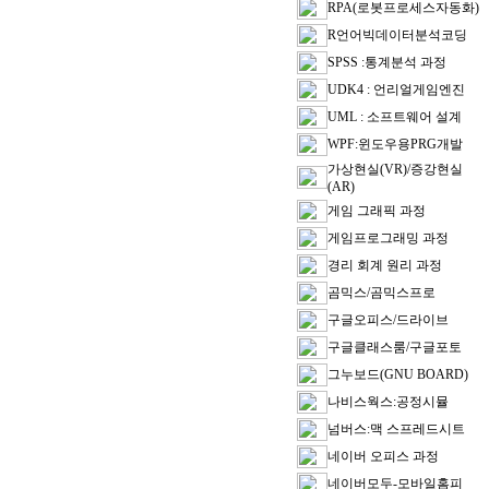
RPA(로봇프로세스자동화)
R언어빅데이터분석코딩
SPSS :통계분석 과정
UDK4 : 언리얼게임엔진
UML : 소프트웨어 설계
WPF:윈도우용PRG개발
가상현실(VR)/증강현실
(AR)
게임 그래픽 과정
게임프로그래밍 과정
경리 회계 원리 과정
곰믹스/곰믹스프로
구글오피스/드라이브
구글클래스룸/구글포토
그누보드(GNU BOARD)
나비스웍스:공정시뮬
넘버스:맥 스프레드시트
네이버 오피스 과정
네이버모두-모바일홈피