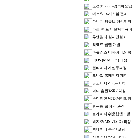
노션(Notion)-강력메모앱
네트워크/시스템 관리
다빈치 리졸브:영상제작
다즈3D/포저:인체피규어
루멘알티:실시간설계
리액트 웹앱 개발
마블러스 디자이너:의복
맥OS (MAC OS) 과정
멀티미디어 실무과정
모바일 홈페이지 제작
몽고DB (Mongo DB)
미디 음원작곡 / 믹싱
바디페인터3D:게임맵핑
반응형 웹 제작 과정
블레이저 쉬운웹앱개발
비지오(MS VISIO) 과정
빅데이터 분석+코딩
서브스탠스:3D페인터