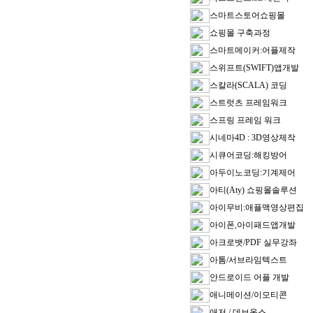
스마트스토어쇼핑몰
쇼핑몰 구축과정
스마트메이커:어플제작
스위프트(SWIFT)앱개발
스칼라(SCALA) 코딩
스트럿츠 프레임워크
스프링 프레임 워크
시네마4D : 3D영상제작
시큐어코딩:해킹방어
아두이노코딩:기계제어
아티(Aty) 쇼핑몰솔루션
아이무비:애플맥영상편집
아이폰,아이패드앱개발
아크로뱃/PDF 실무강좌
아톰/서브라임텍스트
안드로이드 어플 개발
애니메이션/이모티콘
애저 / 데브옵스