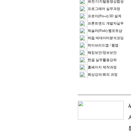
퓨전:디지털동영상합성
프로그래머 실무과정
프로이(Pro-e):3D 설계
프론트엔드 개발자실무
픽슬러(Pixlr):웹포토샵
하둡:빅데이터분석코딩
하이브리드앱 / 웹앱
해킹보안/정보보안
한글 실무활용강좌
홈페이지 제작과정
화상강의/회의 과정