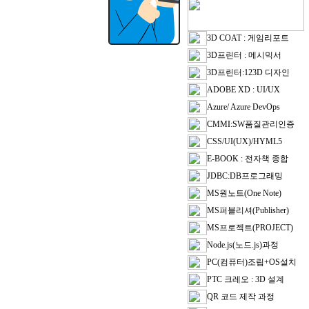
3D COAT : 게임리포트
3D프린터 : 메시믹서
3D프린터:123D 디자인
ADOBE XD : UI/UX
Azure/ Azure DevOps
CMMI:SW품질관리인증
CSS/UI(UX)/HYML5
E-BOOK : 전자책 종합
JDBC:DB프로그래밍
MS원노트(One Note)
MS퍼블리셔(Publisher)
MS프로젝트(PROJECT)
Node.js(노드.js)과정
PC(컴퓨터)조립+OS설치
PTC 크레오 : 3D 설계
QR 코드 제작 과정