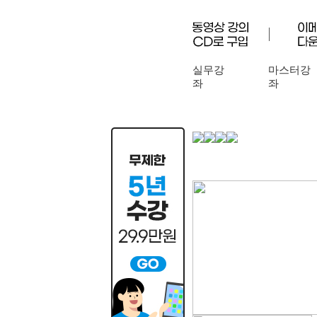
실무강
마스터강
좌
좌