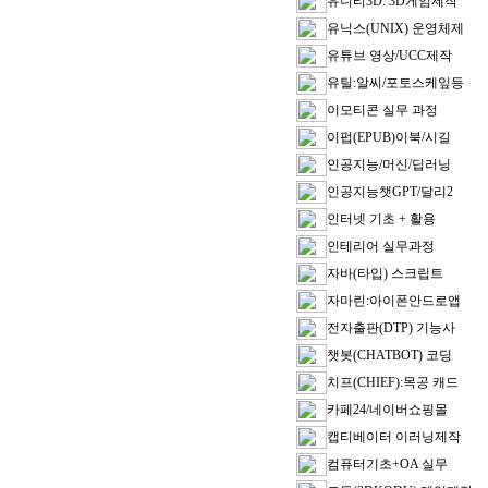
유니티3D: 3D게임제작
유닉스(UNIX) 운영체제
유튜브 영상/UCC제작
유틸:알씨/포토스케잎등
이모티콘 실무 과정
이펍(EPUB)이북/시길
인공지능/머신/딥러닝
인공지능챗GPT/달리2
인터넷 기초 + 활용
인테리어 실무과정
자바(타입) 스크립트
자마린:아이폰안드로앱
전자출판(DTP) 기능사
챗봇(CHATBOT) 코딩
치프(CHIEF):목공 캐드
카페24/네이버쇼핑몰
캡티베이터 이러닝제작
컴퓨터기초+OA 실무