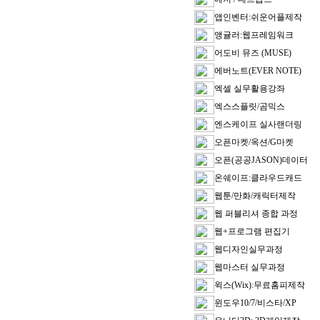
앱인벤터:쉬운어플제작
앵귤러:웹프레임워크
어도비 뮤즈 (MUSE)
에버노트(EVER NOTE)
엑셀 실무활용강좌
엑스스플릿/곰믹스
엔스케이프 실사랜더링
오픈마켓/옥션/G마켓
오픈(공공JASON)데이터
온쉐이프:클라우드캐드
웹툰/만화/캐릭터제작
웹 퍼블리셔 종합 과정
웹+프로그램 편집기
웹디자인실무과정
웹마스터 실무과정
윅스(Wix):무료홈피제작
윈도우10/7/비스타/XP