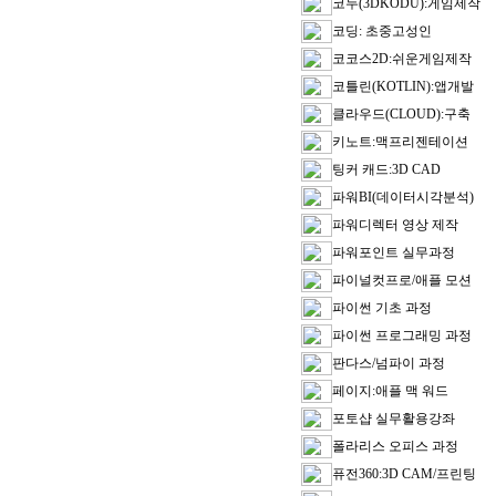
코두(3DKODU):게임제작
코딩: 초중고성인
코코스2D:쉬운게임제작
코틀린(KOTLIN):앱개발
클라우드(CLOUD):구축
키노트:맥프리젠테이션
팅커 캐드:3D CAD
파워BI(데이터시각분석)
파워디렉터 영상 제작
파워포인트 실무과정
파이널컷프로/애플 모션
파이썬 기초 과정
파이썬 프로그래밍 과정
판다스/넘파이 과정
페이지:애플 맥 워드
포토샵 실무활용강좌
폴라리스 오피스 과정
퓨전360:3D CAM/프린팅