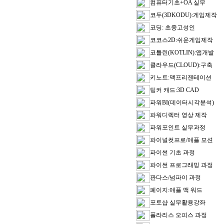
컴퓨터기초+OA 실무
코두(3DKODU):게임제작
코딩: 초중고성인
코코스2D:쉬운게임제작
코틀린(KOTLIN):앱개발
클라우드(CLOUD):구축
키노트:맥프리젠테이션
팅커 캐드:3D CAD
파워BI(데이터시각분석)
파워디렉터 영상 제작
파워포인트 실무과정
파이널컷프로/애플 모션
파이썬 기초 과정
파이썬 프로그래밍 과정
판다스/넘파이 과정
페이지:애플 맥 워드
포토샵 실무활용강좌
폴라리스 오피스 과정