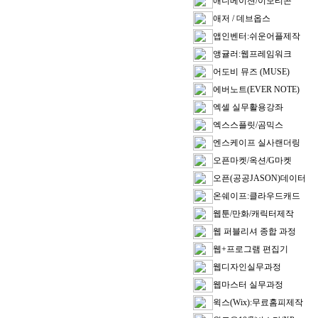
애니메이션/이모티콘
애저 / 데브옵스
앱인벤터:쉬운어플제작
앵귤러:웹프레임워크
어도비 뮤즈 (MUSE)
에버노트(EVER NOTE)
엑셀 실무활용강좌
엑스스플릿/곰믹스
엔스케이프 실사랜더링
오픈마켓/옥션/G마켓
오픈(공공JASON)데이터
온쉐이프:클라우드캐드
웹툰/만화/캐릭터제작
웹 퍼블리셔 종합 과정
웹+프로그램 편집기
웹디자인실무과정
웹마스터 실무과정
윅스(Wix):무료홈피제작