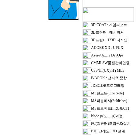
3D COAT : 게임리포트
3D프린터 : 메시믹서
3D프린터:123D 디자인
ADOBE XD : UI/UX
Azure/ Azure DevOps
CMMI:SW품질관리인증
CSS/UI(UX)/HYML5
E-BOOK : 전자책 종합
JDBC:DB프로그래밍
MS원노트(One Note)
MS퍼블리셔(Publisher)
MS프로젝트(PROJECT)
Node.js(노드.js)과정
PC(컴퓨터)조립+OS설치
PTC 크레오 : 3D 설계