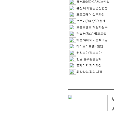
퓨전360:3D CAM/프린팅
퓨전:디지털동영상합성
프로그래머 실무과정
프로이(Pro-e):3D 설계
프론트엔드 개발자실무
픽슬러(Pixlr):웹포토샵
하둡:빅데이터분석코딩
하이브리드앱 / 웹앱
해킹보안/정보보안
한글 실무활용강좌
홈페이지 제작과정
화상강의/회의 과정