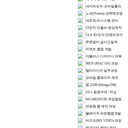
네이버모두-모바일홈피
노션(Notion)-강력메모앱
네트워크/시스템 관리
다빈치 리졸브:영상제작
다즈3D/포저:인체피규어
루멘알티:실시간설계
리액트 웹앱 개발
마블러스 디자이너:의복
맥OS (MAC OS) 과정
멀티미디어 실무과정
모바일 홈페이지 제작
몽고DB (Mongo DB)
미디 음원작곡 / 믹싱
바디페인터3D:게임맵핑
반응형 웹 제작 과정
블레이저 쉬운웹앱개발
비지오(MS VISIO) 과정
빅데이터 분석+코딩