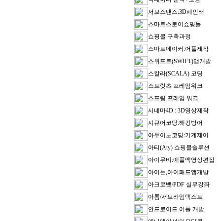
서브스탠스:3D페인터
스마트스토어쇼핑몰
쇼핑몰 구축과정
스마트메이커:어플제작
스위프트(SWIFT)앱개발
스칼라(SCALA) 코딩
스트럿츠 프레임워크
스프링 프레임 워크
시네마4D : 3D영상제작
시큐어코딩:해킹방어
아두이노코딩:기계제어
아티(Aty) 쇼핑몰솔루션
아이무비:애플맥영상편집
아이폰,아이패드앱개발
아크로뱃/PDF 실무강좌
아톰/서브라임텍스트
안드로이드 어플 개발