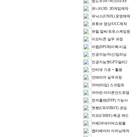
윈도우10/7/비스타/XP
유니티3D: 3D게임제작
유닉스(UNIX) 운영체제
유튜브 영상/UCC제작
유틸:알씨/포토스케잎등
이모티콘 실무 과정
이펍(EPUB)이북/시길
인공지능/머신/딥러닝
인공지능챗GPT/달리2
인터넷 기초 + 활용
인테리어 실무과정
자바(타입) 스크립트
자마린:아이폰안드로앱
전자출판(DTP) 기능사
챗봇(CHATBOT) 코딩
치프(CHIEF):목공 캐드
카페24/네이버쇼핑몰
캡티베이터 이러닝제작