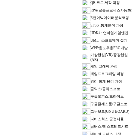
QR 코드 제작 과정
RPA(로봇프로세스자동화)
R언어빅데이터분석코딩
SPSS :통계분석 과정
UDK4 : 언리얼게임엔진
UML : 소프트웨어 설계
WPF:윈도우용PRG개발
가상현실(VR)/증강현실
(AR)
게임 그래픽 과정
게임프로그래밍 과정
경리 회계 원리 과정
곰믹스/곰믹스프로
구글오피스/드라이브
구글클래스룸/구글포토
그누보드(GNU BOARD)
나비스웍스:공정시뮬
넘버스:맥 스프레드시트
네이버 오피스 과정