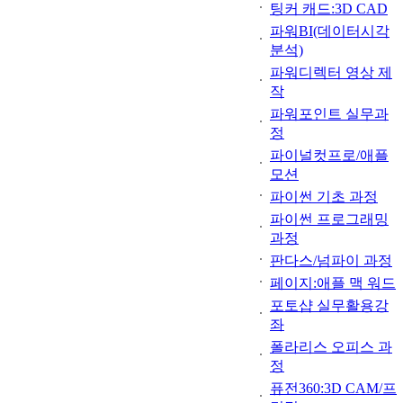
팅커 캐드:3D CAD
파워BI(데이터시각
분석)
파워디렉터 영상 제
작
파워포인트 실무과
정
파이널컷프로/애플
모션
파이썬 기초 과정
파이썬 프로그래밍
과정
판다스/넘파이 과정
페이지:애플 맥 워드
포토샵 실무활용강
좌
폴라리스 오피스 과
정
퓨전360:3D CAM/프