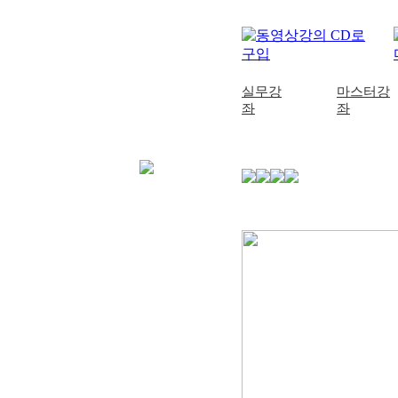
실무강
마스터강
좌
좌