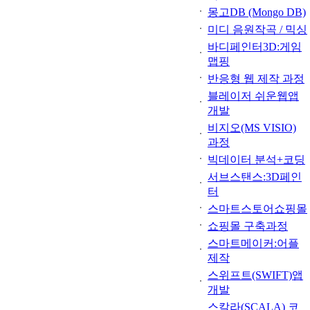
몽고DB (Mongo DB)
미디 음원작곡 / 믹싱
바디페인터3D:게임
맵핑
반응형 웹 제작 과정
블레이저 쉬운웹앱
개발
비지오(MS VISIO)
과정
빅데이터 분석+코딩
서브스탠스:3D페인
터
스마트스토어쇼핑몰
쇼핑몰 구축과정
스마트메이커:어플
제작
스위프트(SWIFT)앱
개발
스칼라(SCALA) 코