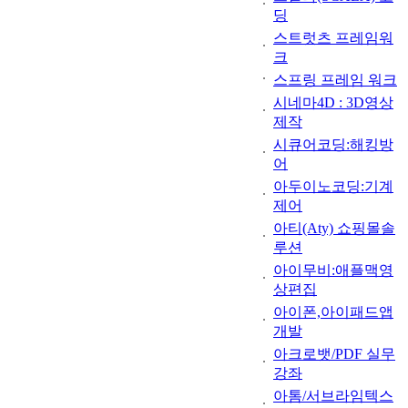
딩
스트럿츠 프레임워
크
스프링 프레임 워크
시네마4D : 3D영상
제작
시큐어코딩:해킹방
어
아두이노코딩:기계
제어
아티(Aty) 쇼핑몰솔
루션
아이무비:애플맥영
상편집
아이폰,아이패드앱
개발
아크로뱃/PDF 실무
강좌
아톰/서브라임텍스