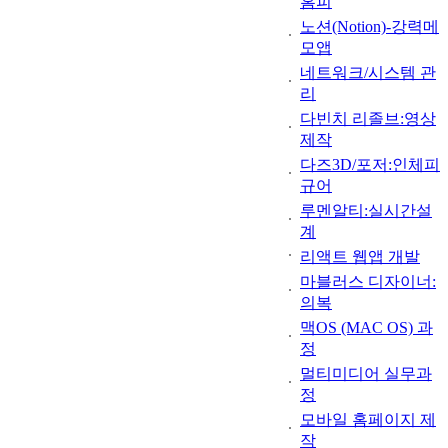
홈피
노션(Notion)-강력메
모앱
네트워크/시스템 관
리
다빈치 리졸브:영상
제작
다즈3D/포저:인체피
규어
루멘알티:실시간설
계
리액트 웹앱 개발
마블러스 디자이너:
의복
맥OS (MAC OS) 과
정
멀티미디어 실무과
정
모바일 홈페이지 제
작