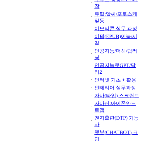
작
유틸:알씨/포토스케
잎등
이모티콘 실무 과정
이펍(EPUB)이북/시
길
인공지능/머신/딥러
닝
인공지능챗GPT/달
리2
인터넷 기초 + 활용
인테리어 실무과정
자바(타입) 스크립트
자마린:아이폰안드
로앱
전자출판(DTP) 기능
사
챗봇(CHATBOT) 코
딩