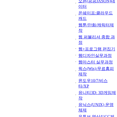
오픈(공공JASON)데
이터
온쉐이프:클라우드
캐드
웹툰/만화/캐릭터제
작
웹 퍼블리셔 종합 과
정
웹+프로그램 편집기
웹디자인실무과정
웹마스터 실무과정
윅스(Wix):무료홈피
제작
윈도우10/7/비스
타/XP
유니티3D: 3D게임제
작
유닉스(UNIX) 운영
체제
유튜브 영상/UCC제