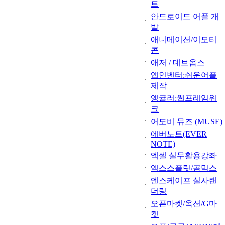
트
안드로이드 어플 개
발
애니메이션/이모티
콘
애저 / 데브옵스
앱인벤터:쉬운어플
제작
앵귤러:웹프레임워
크
어도비 뮤즈 (MUSE)
에버노트(EVER
NOTE)
엑셀 실무활용강좌
엑스스플릿/곰믹스
엔스케이프 실사랜
더링
오픈마켓/옥션/G마
켓