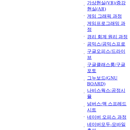
가상현실(VR)/증강
현실(AR)
게임 그래픽 과정
게임프로그래밍 과
정
경리 회계 원리 과정
곰믹스/곰믹스프로
구글오피스/드라이
브
구글클래스룸/구글
포토
그누보드(GNU
BOARD)
나비스웍스:공정시
뮬
넘버스:맥 스프레드
시트
네이버 오피스 과정
네이버모두-모바일