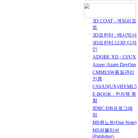
3D COAT : 게임리포
트
3D프린터 : 메시믹서
3D프린터:123D 디자
인
ADOBE XD : UI/UX
Azure/ Azure DevOps
CMMI:SW품질관리
인증
CSS/UI(UX)/HYML5
E-BOOK : 전자책 종
합
JDBC:DB프로그래
밍
MS원노트(One Note)
MS퍼블리셔
(Publisher)