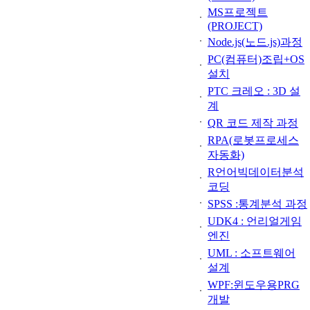
MS프로젝트
(PROJECT)
Node.js(노드.js)과정
PC(컴퓨터)조립+OS
설치
PTC 크레오 : 3D 설
계
QR 코드 제작 과정
RPA(로봇프로세스
자동화)
R언어빅데이터분석
코딩
SPSS :통계분석 과정
UDK4 : 언리얼게임
엔진
UML : 소프트웨어
설계
WPF:윈도우용PRG
개발