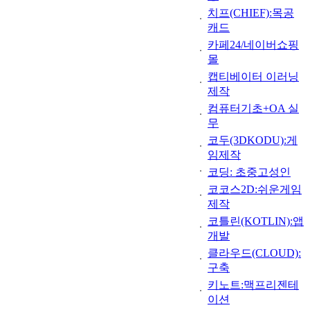
치프(CHIEF):목공
캐드
카페24/네이버쇼핑
몰
캡티베이터 이러닝
제작
컴퓨터기초+OA 실
무
코두(3DKODU):게
임제작
코딩: 초중고성인
코코스2D:쉬운게임
제작
코틀린(KOTLIN):앱
개발
클라우드(CLOUD):
구축
키노트:맥프리젠테
이션