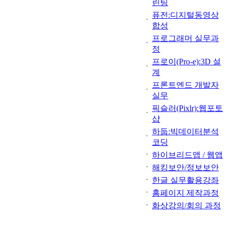
린팅
퓨전:디지털동영상
합성
프로그래머 실무과
정
프로이(Pro-e):3D 설
계
프론트엔드 개발자
실무
픽슬러(Pixlr):웹포토
샵
하둡:빅데이터분석
코딩
하이브리드앱 / 웹앱
해킹보안/정보보안
한글 실무활용강좌
홈페이지 제작과정
화상강의/회의 과정