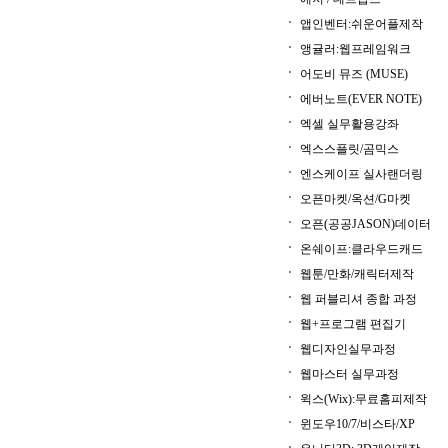
앱인벤터:쉬운어플제작
앵귤러:웹프레임워크
어도비 뮤즈 (MUSE)
에버노트(EVER NOTE)
엑셀 실무활용강좌
엑스스플릿/곰믹스
엔스케이프 실사랜더링
오픈마켓/옥션/G마켓
오픈(공공JASON)데이터
온쉐이프:클라우드캐드
웹툰/만화/캐릭터제작
웹 퍼블리셔 종합 과정
웹+프로그램 편집기
웹디자인실무과정
웹마스터 실무과정
윅스(Wix):무료홈피제작
윈도우10/7/비스타/XP