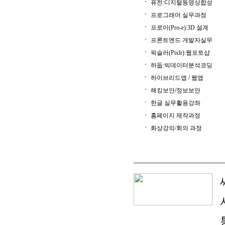
퓨전:디지털동영상합성
프로그래머 실무과정
프로이(Pro-e):3D 설계
프론트엔드 개발자실무
픽슬러(Pixlr):웹포토샵
하둡:빅데이터분석코딩
하이브리드앱 / 웹앱
해킹보안/정보보안
한글 실무활용강좌
홈페이지 제작과정
화상강의/회의 과정