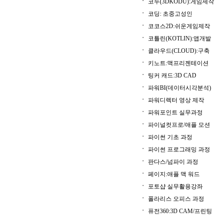
코두(3DKODU):게임제작
코딩: 초중고성인
코코스2D:쉬운게임제작
코틀린(KOTLIN):앱개발
클라우드(CLOUD):구축
키노트:맥프리젠테이션
팅커 캐드:3D CAD
파워BI(데이터시각분석)
파워디렉터 영상 제작
파워포인트 실무과정
파이널컷프로/애플 모션
파이썬 기초 과정
파이썬 프로그래밍 과정
판다스/넘파이 과정
페이지:애플 맥 워드
포토샵 실무활용강좌
폴라리스 오피스 과정
퓨전360:3D CAM/프린팅