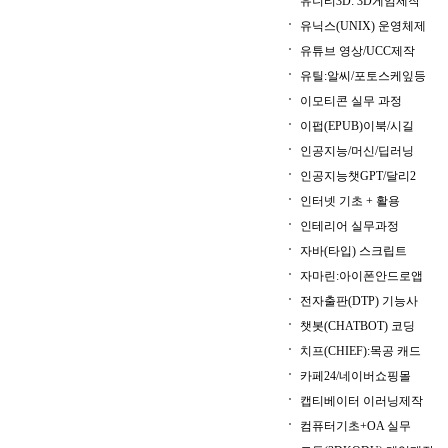
유니티3D: 3D게임제작
유닉스(UNIX) 운영체제
유튜브 영상/UCC제작
유틸:알씨/포토스케잎등
이모티콘 실무 과정
이펍(EPUB)이북/시길
인공지능/머신/딥러닝
인공지능챗GPT/달리2
인터넷 기초 + 활용
인테리어 실무과정
자바(타입) 스크립트
자마린:아이폰안드로앱
전자출판(DTP) 기능사
챗봇(CHATBOT) 코딩
치프(CHIEF):목공 캐드
카페24/네이버쇼핑몰
캡티베이터 이러닝제작
컴퓨터기초+OA 실무