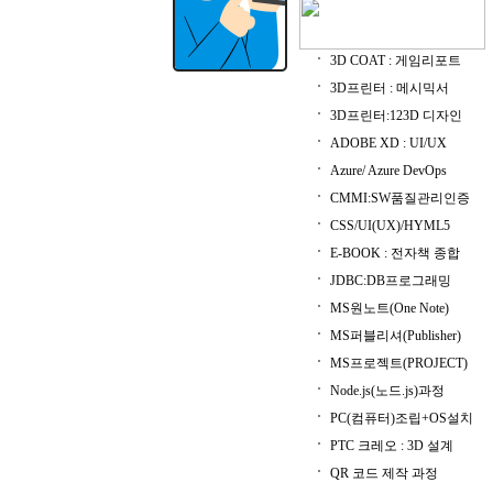
3D COAT : 게임리포트
3D프린터 : 메시믹서
3D프린터:123D 디자인
ADOBE XD : UI/UX
Azure/ Azure DevOps
CMMI:SW품질관리인증
CSS/UI(UX)/HYML5
E-BOOK : 전자책 종합
JDBC:DB프로그래밍
MS원노트(One Note)
MS퍼블리셔(Publisher)
MS프로젝트(PROJECT)
Node.js(노드.js)과정
PC(컴퓨터)조립+OS설치
PTC 크레오 : 3D 설계
QR 코드 제작 과정