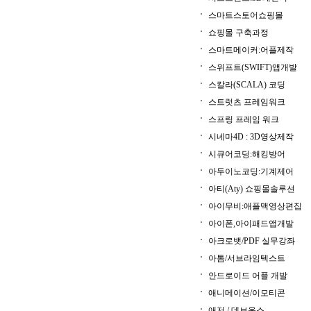
스마트스토어쇼핑몰
쇼핑몰 구축과정
스마트메이커:어플제작
스위프트(SWIFT)앱개발
스칼라(SCALA) 코딩
스트럿츠 프레임워크
스프링 프레임 워크
시네마4D : 3D영상제작
시큐어코딩:해킹방어
아두이노코딩:기계제어
아티(Aty) 쇼핑몰솔루션
아이무비:애플맥영상편집
아이폰,아이패드앱개발
아크로뱃/PDF 실무강좌
아톰/서브라임텍스트
안드로이드 어플 개발
애니메이션/이모티콘
애저 / 데브옵스