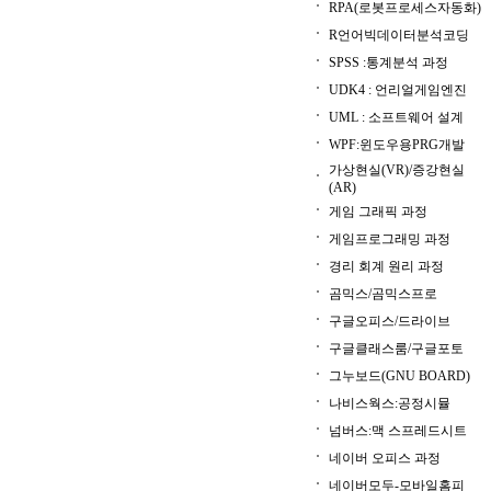
RPA(로봇프로세스자동화)
R언어빅데이터분석코딩
SPSS :통계분석 과정
UDK4 : 언리얼게임엔진
UML : 소프트웨어 설계
WPF:윈도우용PRG개발
가상현실(VR)/증강현실
(AR)
게임 그래픽 과정
게임프로그래밍 과정
경리 회계 원리 과정
곰믹스/곰믹스프로
구글오피스/드라이브
구글클래스룸/구글포토
그누보드(GNU BOARD)
나비스웍스:공정시뮬
넘버스:맥 스프레드시트
네이버 오피스 과정
네이버모두-모바일홈피