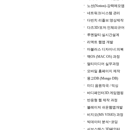
노션(Notion)-강력메모앱
네트워크/시스템 관리
다빈치 리졸브:영상제작
다즈3D/포저:인체피규어
루멘알티:실시간설계
리액트 웹앱 개발
마블러스 디자이너:의복
맥OS (MAC OS) 과정
멀티미디어 실무과정
모바일 홈페이지 제작
몽고DB (Mongo DB)
미디 음원작곡 / 믹싱
바디페인터3D:게임맵핑
반응형 웹 제작 과정
블레이저 쉬운웹앱개발
비지오(MS VISIO) 과정
빅데이터 분석+코딩
서브스탠스:3D페인터