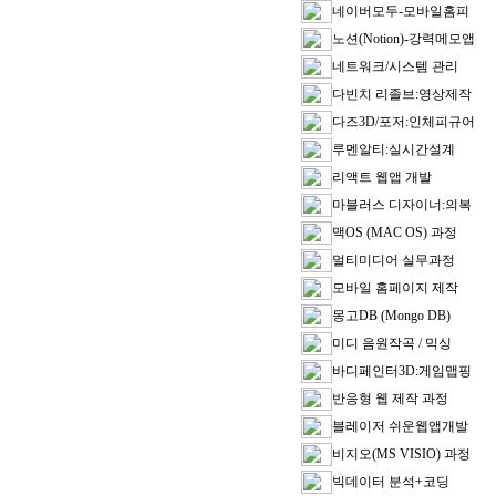
네이버모두-모바일홈피
노션(Notion)-강력메모앱
네트워크/시스템 관리
다빈치 리졸브:영상제작
다즈3D/포저:인체피규어
루멘알티:실시간설계
리액트 웹앱 개발
마블러스 디자이너:의복
맥OS (MAC OS) 과정
멀티미디어 실무과정
모바일 홈페이지 제작
몽고DB (Mongo DB)
미디 음원작곡 / 믹싱
바디페인터3D:게임맵핑
반응형 웹 제작 과정
블레이저 쉬운웹앱개발
비지오(MS VISIO) 과정
빅데이터 분석+코딩