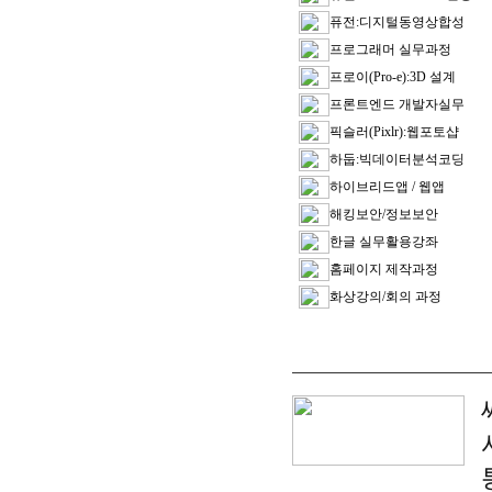
퓨전:디지털동영상합성
프로그래머 실무과정
프로이(Pro-e):3D 설계
프론트엔드 개발자실무
픽슬러(Pixlr):웹포토샵
하둡:빅데이터분석코딩
하이브리드앱 / 웹앱
해킹보안/정보보안
한글 실무활용강좌
홈페이지 제작과정
화상강의/회의 과정