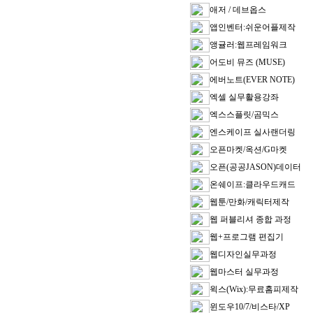
애저 / 데브옵스
앱인벤터:쉬운어플제작
앵귤러:웹프레임워크
어도비 뮤즈 (MUSE)
에버노트(EVER NOTE)
엑셀 실무활용강좌
엑스스플릿/곰믹스
엔스케이프 실사랜더링
오픈마켓/옥션/G마켓
오픈(공공JASON)데이터
온쉐이프:클라우드캐드
웹툰/만화/캐릭터제작
웹 퍼블리셔 종합 과정
웹+프로그램 편집기
웹디자인실무과정
웹마스터 실무과정
윅스(Wix):무료홈피제작
윈도우10/7/비스타/XP