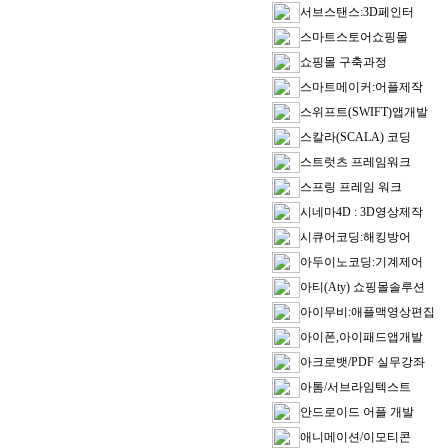
서브스탠스:3D페인터
스마트스토어쇼핑몰
쇼핑몰 구축과정
스마트메이커:어플제작
스위프트(SWIFT)앱개발
스칼라(SCALA) 코딩
스트럿츠 프레임워크
스프링 프레임 워크
시네마4D : 3D영상제작
시큐어코딩:해킹방어
아두이노코딩:기계제어
아티(Aty) 쇼핑몰솔루션
아이무비:애플맥영상편집
아이폰,아이패드앱개발
아크로뱃/PDF 실무강좌
아톰/서브라임텍스트
안드로이드 어플 개발
애니메이션/이모티콘