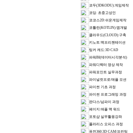
코두(3DKODU):게임제작
코딩: 초중고성인
코코스2D:쉬운게임제작
코틀린(KOTLIN):앱개발
클라우드(CLOUD):구축
키노트:맥프리젠테이션
팅커 캐드:3D CAD
파워BI(데이터시각분석)
파워디렉터 영상 제작
파워포인트 실무과정
파이널컷프로/애플 모션
파이썬 기초 과정
파이썬 프로그래밍 과정
판다스/넘파이 과정
페이지:애플 맥 워드
포토샵 실무활용강좌
폴라리스 오피스 과정
퓨전360:3D CAM/프린팅