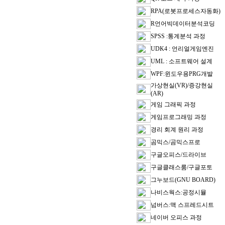
RPA(로봇프로세스자동화)
R언어빅데이터분석코딩
SPSS :통계분석 과정
UDK4 : 언리얼게임엔진
UML : 소프트웨어 설계
WPF:윈도우용PRG개발
가상현실(VR)/증강현실
(AR)
게임 그래픽 과정
게임프로그래밍 과정
경리 회계 원리 과정
곰믹스/곰믹스프로
구글오피스/드라이브
구글클래스룸/구글포토
그누보드(GNU BOARD)
나비스웍스:공정시뮬
넘버스:맥 스프레드시트
네이버 오피스 과정