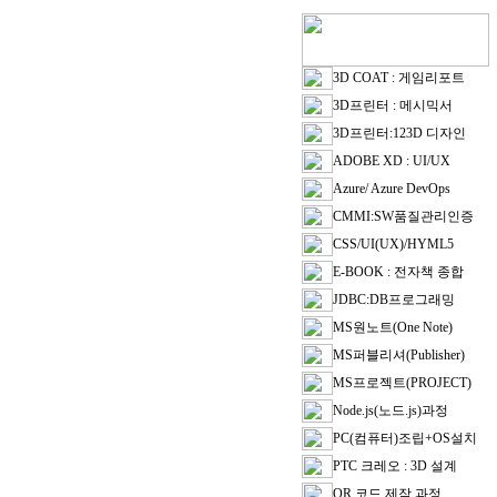
3D COAT : 게임리포트
3D프린터 : 메시믹서
3D프린터:123D 디자인
ADOBE XD : UI/UX
Azure/ Azure DevOps
CMMI:SW품질관리인증
CSS/UI(UX)/HYML5
E-BOOK : 전자책 종합
JDBC:DB프로그래밍
MS원노트(One Note)
MS퍼블리셔(Publisher)
MS프로젝트(PROJECT)
Node.js(노드.js)과정
PC(컴퓨터)조립+OS설치
PTC 크레오 : 3D 설계
QR 코드 제작 과정