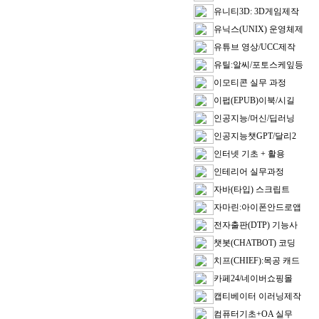
유니티3D: 3D게임제작
유닉스(UNIX) 운영체제
유튜브 영상/UCC제작
유틸:알씨/포토스케잎등
이모티콘 실무 과정
이펍(EPUB)이북/시길
인공지능/머신/딥러닝
인공지능챗GPT/달리2
인터넷 기초 + 활용
인테리어 실무과정
자바(타입) 스크립트
자마린:아이폰안드로앱
전자출판(DTP) 기능사
챗봇(CHATBOT) 코딩
치프(CHIEF):목공 캐드
카페24/네이버쇼핑몰
캡티베이터 이러닝제작
컴퓨터기초+OA 실무