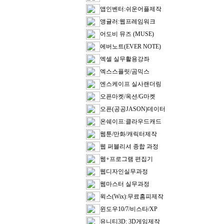
앱인벤터:쉬운어플제작
앵귤러:웹프레임워크
어도비 뮤즈 (MUSE)
에버노트(EVER NOTE)
엑셀 실무활용강좌
엑스스플릿/곰믹스
엔스케이프 실사랜더링
오픈마켓/옥션/G마켓
오픈(공공JASON)데이터
온쉐이프:클라우드캐드
웹툰/만화/캐릭터제작
웹 퍼블리셔 종합 과정
웹+프로그램 편집기
웹디자인실무과정
웹마스터 실무과정
윅스(Wix):무료홈피제작
윈도우10/7/비스타/XP
유니티3D: 3D게임제작