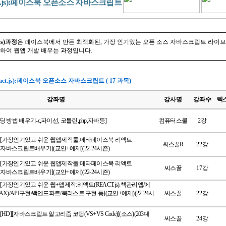
ct.js):페이스북 오픈소스 자바스크립트
js)과정
은 페이스북에서 만든 최적화된, 가장 인기있는 오픈 소스 자바스크립트 라이
하여 웹앱 개발 배우는 과정입니다.
act.js):페이스북 오픈소스 자바스크립트
( 17 과목)
강좌명
강사명
강좌수
텍
딩 방법 배우기-c,파이선, 코틀린,php,자바등]
컴퓨터스쿨
2강
HD][가장인기있고 쉬운 웹앱제작툴:메타페이스북 리액트
씨스꿀R
22강
js) 자바스크립트배우기](교안+예제)(22-24시즌)
HD][가장인기있고 쉬운 웹앱제작툴:메타페이스북 리액트
씨스꿀
17강
js) 자바스크립트배우기](교안+예제)(22-24시즌)
D][가장인기있고 쉬운 웹+앱제작:리액트(REACT.js):책관리앱/에
AX)/API구현/백엔드파트/북리스트 구현 등](교안+예제)(22-24시
씨스꿀
22강
HD][자바스크립트 알고리즘 코딩(VS+VS Code)](소스)(203대
씨스꿀
24강