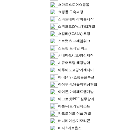
스마트스토어쇼핑몰
쇼핑몰 구축과정
스마트메이커:어플제작
스위프트(SWIFT)앱개발
스칼라(SCALA) 코딩
스트럿츠 프레임워크
스프링 프레임 워크
시네마4D : 3D영상제작
시큐어코딩:해킹방어
아두이노코딩:기계제어
아티(Aty) 쇼핑몰솔루션
아이무비:애플맥영상편집
아이폰,아이패드앱개발
아크로뱃/PDF 실무강좌
아톰/서브라임텍스트
안드로이드 어플 개발
애니메이션/이모티콘
애저 / 데브옵스