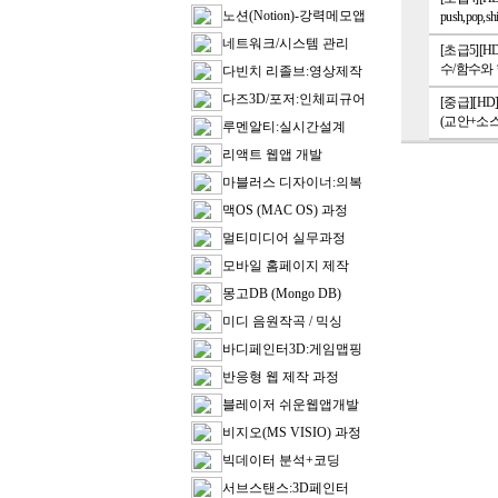
노션(Notion)-강력메모앱
push,pop,
네트워크/시스템 관리
[초급5][H
수/함수와
다빈치 리졸브:영상제작
다즈3D/포저:인체피규어
[중급][H
(교안+소스
루멘알티:실시간설계
리액트 웹앱 개발
마블러스 디자이너:의복
맥OS (MAC OS) 과정
멀티미디어 실무과정
모바일 홈페이지 제작
몽고DB (Mongo DB)
미디 음원작곡 / 믹싱
바디페인터3D:게임맵핑
반응형 웹 제작 과정
블레이저 쉬운웹앱개발
비지오(MS VISIO) 과정
빅데이터 분석+코딩
서브스탠스:3D페인터