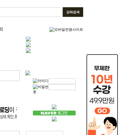
강좌검색
좌