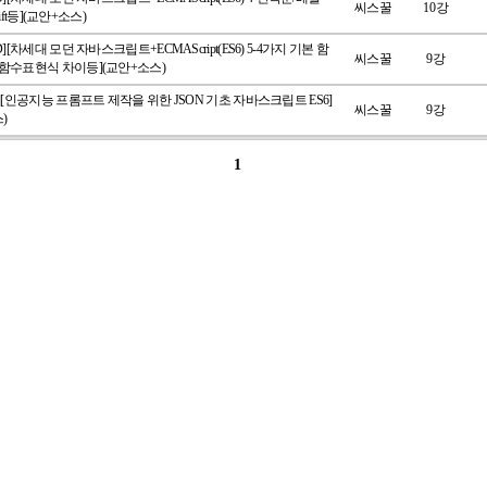
씨스꿀
10강
shift등](교안+소스)
D][차세대 모던 자바스크립트+ECMAScript(ES6) 5-4가지 기본 함
씨스꿀
9강
 함수표현식 차이등](교안+소스)
D][인공지능 프롬프트 제작을 위한 JSON 기초 자바스크립트 ES6]
씨스꿀
9강
)
1