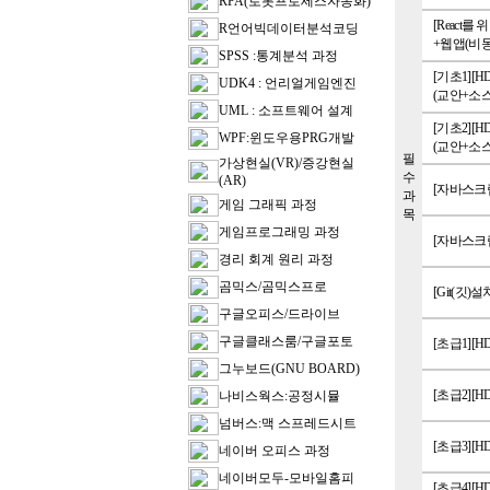
RPA(로봇프로세스자동화)
[React를
R언어빅데이터분석코딩
+웹앱(비동
SPSS :통계분석 과정
[기초1][H
UDK4 : 언리얼게임엔진
(교안+소스
UML : 소프트웨어 설계
[기초2][
WPF:윈도우용PRG개발
(교안+소스
필
가상현실(VR)/증강현실
수
(AR)
[자바스크립
과
게임 그래픽 과정
목
게임프로그래밍 과정
[자바스크립
경리 회계 원리 과정
곰믹스/곰믹스프로
[Git(깃)
구글오피스/드라이브
구글클래스룸/구글포토
[초급1][H
그누보드(GNU BOARD)
[초급2][H
나비스웍스:공정시뮬
넘버스:맥 스프레드시트
[초급3][H
네이버 오피스 과정
네이버모두-모바일홈피
[초급4][H