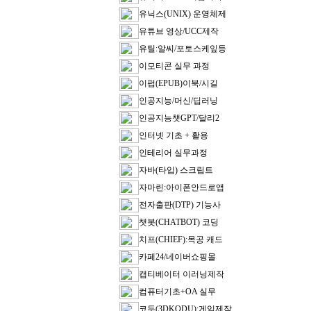
유닉스(UNIX) 운영체제
유튜브 영상/UCC제작
유틸:알씨/포토스케잎등
이모티콘 실무 과정
이펍(EPUB)이북/시길
인공지능/머신/딥러닝
인공지능챗GPT/달리2
인터넷 기초 + 활용
인테리어 실무과정
자바(타입) 스크립트
자마린:아이폰안드로앱
전자출판(DTP) 기능사
챗봇(CHATBOT) 코딩
치프(CHIEF):목공 캐드
카페24/네이버쇼핑몰
캡티베이터 이러닝제작
컴퓨터기초+OA 실무
코두(3DKODU):게임제작