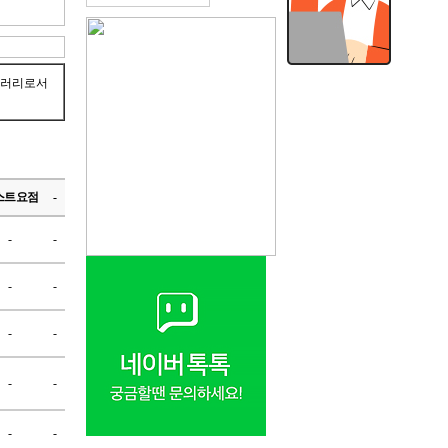
브러리로서
스트요점
-
-
-
-
-
-
-
-
-
-
-