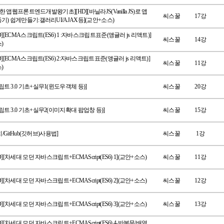
 위한 앱웹프론트엔드개발왕기초][HD][바닐라JS(Vanilla JS)로 앱
씨스꿀
17강
기) 쉽게만들기:갤러리UI/AJAX등](교안+소스)
D][ECMA스크립트(ES6) 1 :자바스크립트표준(앵귤러 js 리액트)]
씨스꿀
14강
)
HD][ECMA스크립트(ES6) 2:자바스크립트표준(앵귤러 js 리액트)]
씨스꿀
11강
)
트 3.0 기초+실무1(윈도우객체 등)]
씨스꿀
20강
트 3.0 기초+실무2(이미지확대 팝업창 등)]
씨스꿀
15강
설치/GitHub(깃허브)사용법]
씨스꿀
1강
D][차세대 모던 자바스크립트+ECMAScript(ES6) 1](교안+소스)
씨스꿀
11강
D][차세대 모던 자바스크립트+ECMAScript(ES6) 2](교안+소스)
씨스꿀
12강
D][차세대 모던 자바스크립트+ECMAScript(ES6) 3](교안+소스)
씨스꿀
13강
D][차세대 모던 자바스크립트+ECMAScript(ES6) 4-반복문/배열