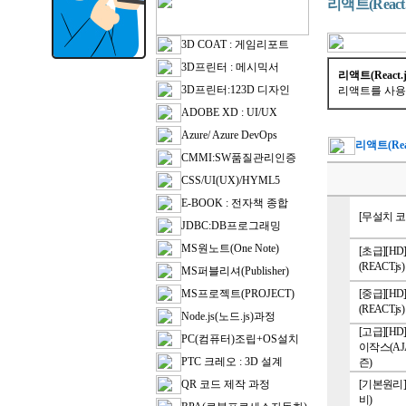
리액트(Rea
3D COAT : 게임리포트
3D프린터 : 메시믹서
리액트(React.
3D프린터:123D 디자인
리액트를 사용
ADOBE XD : UI/UX
Azure/ Azure DevOps
리액트(Re
CMMI:SW품질관리인증
CSS/UI(UX)/HYML5
E-BOOK : 전자책 종합
[무설치 코
JDBC:DB프로그래밍
MS원노트(One Note)
[초급][
(REACT.
MS퍼블리셔(Publisher)
MS프로젝트(PROJECT)
[중급][
(REACT.
Node.js(노드.js)과정
[고급][H
PC(컴퓨터)조립+OS설치
이작스(AJ
PTC 크레오 : 3D 설계
즌)
QR 코드 제작 과정
[기본원리][
비)