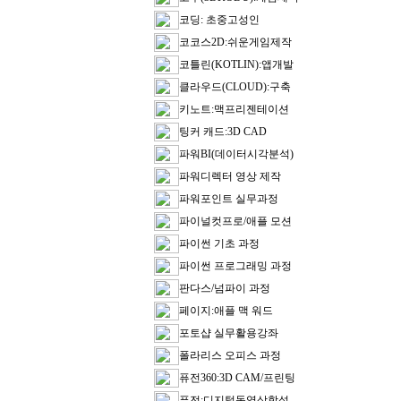
코딩: 초중고성인
코코스2D:쉬운게임제작
코틀린(KOTLIN):앱개발
클라우드(CLOUD):구축
키노트:맥프리젠테이션
팅커 캐드:3D CAD
파워BI(데이터시각분석)
파워디렉터 영상 제작
파워포인트 실무과정
파이널컷프로/애플 모션
파이썬 기초 과정
파이썬 프로그래밍 과정
판다스/넘파이 과정
페이지:애플 맥 워드
포토샵 실무활용강좌
폴라리스 오피스 과정
퓨전360:3D CAM/프린팅
퓨전:디지털동영상합성